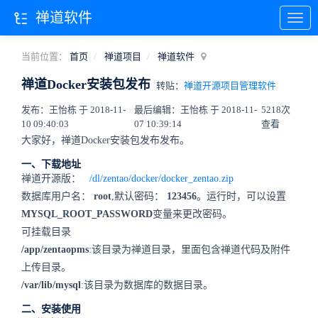
禅道软件
当前位置：
首页
禅道项目
禅道软件
禅道Docker安装包发布
转贴：
禅道开源项目管理软件
发布：王怡栋 于 2018-11-
最后编辑：王怡栋 于 2018-11-
5218次
10 09:40:03
07 10:39:14
查看
大家好，禅道Docker安装包发布发布。
一、下载地址
禅道开源版：
/dl/zentao/docker/docker_zentao.zip
数据库用户名：
root
,默认密码：
123456
。运行时，可以设置
MYSQL_ROOT_PASSWORD
变量来更改密码。
可挂载目录
/app/zentaopms
:该目录为禅道目录，里面包含禅道代码及附件
上传目录。
/var/lib/mysql
:该目录为数据库的数据目录。
二、安装使用