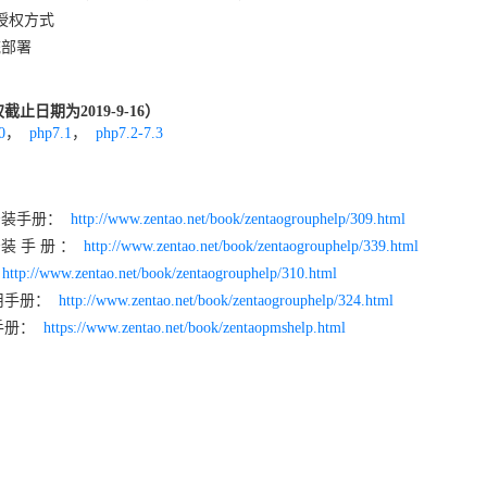
的授权方式
系统部署
止日期为2019-9-16）
0
，
php7.1
，
php7.2-7.3
版安装手册：
http://www.zentao.net/book/zentaogrouphelp/309.html
安装 手 册 ：
http://www.zentao.net/book/zentaogrouphelp/339.html
：
http://www.zentao.net/book/zentaogrouphelp/310.html
用手册：
http://www.zentao.net/book/zentaogrouphelp/324.html
手册：
https://www.zentao.net/book/zentaopmshelp.html