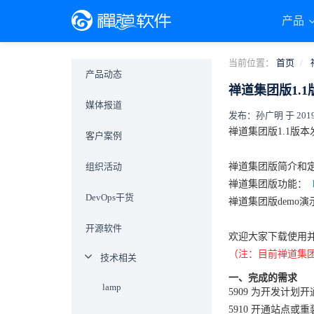
产品
当前位置：
首页
产品动态
禅道集团版1.1
媒体报道
发布：孙广明 于 2019-0
禅道集团版1.1版
客户案例
组织活动
禅道集团版简介和
禅道集团版功能：
DevOps干货
禅道集团版demo
开源软件
欢迎大家下载使用
（注：目前禅道集团版操
技术相关
一、完成的需求
lamp
5909 为开发计
5910 开通站点