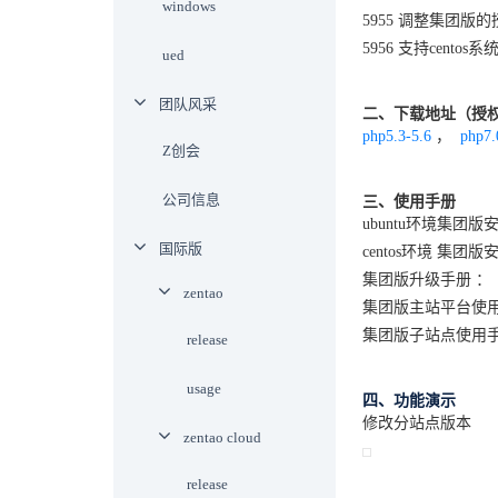
windows
5955 调整集团版
5956 支持centos
ued
团队风采
二、下载地址（授权截
php5.3-5.6
，
php7.
Z创会
公司信息
三、使用手册
ubuntu环境集团
国际版
centos环境 集团版
集团版升级手册 
zentao
集团版主站平台使
集团版子站点使用
release
usage
四、功能演示
修改分站点版本
zentao cloud
release