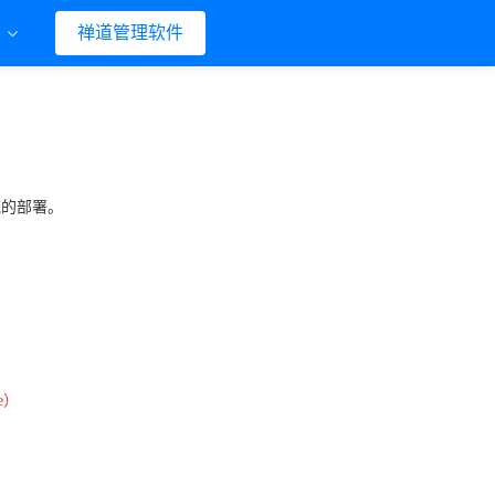
们
禅道管理软件
统的部署。
e）