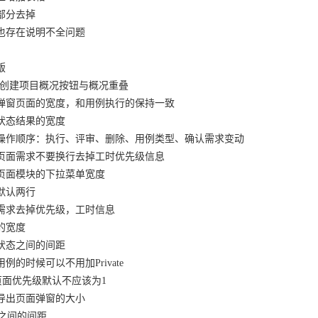
叠部分去掉
项也存在说明不全问题
版
目-创建项目概况按钮与概况重叠
结果弹窗页面的宽度，和用例执行的保持一致
表状态结果的宽度
批量操作顺序：执行、评审、删除、用例类型、确认需求变动
用例页面需求不要换行去掉工时优先级信息
用例页面模块的下拉菜单宽度
件默认两行
页面需求去掉优先级，工时信息
题的宽度
果状态之间的间距
用例的时候可以不用加Private
创建页面优先级默认不应该为1
表导出页面弹窗的大小
列之间的间距