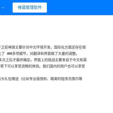
们
禅道管理软件
于之前禅道主要针对中文环境开发，国际化方面还存在很
化了
400
多项细节，对翻译和界面做了大量的调整。
多次之后才最终确定。界面上的挑战主要来自于中文和英
分辨率下可以享受流畅的体验。我们国内的用户也可以享受
有大礼包赠送（比如专业版授权、精美的程序员围巾等