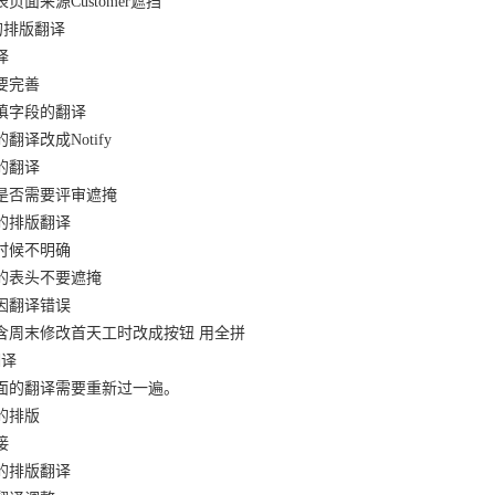
表页面来源Customer遮挡
候的排版翻译
译
需要完善
必填字段的翻译
翻译改成Notify
用的翻译
例是否需要评审遮掩
候的排版翻译
录时候不明确
看的表头不要遮掩
原因翻译错误
否包含周末修改首天工时改成按钮 用全拼
翻译
态里面的翻译需要重新过一遍。
候的排版
接
志的排版翻译