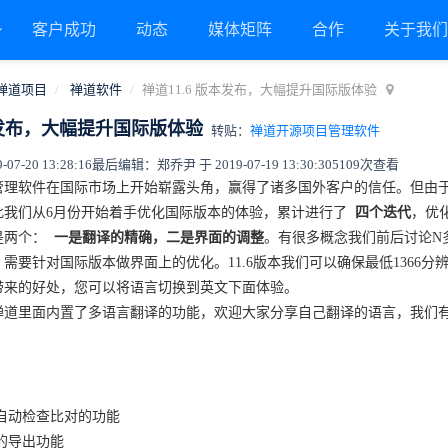
客户成功
动态
媒体矩阵
合作
关于我
禅道项目
禅道软件
禅道11.6 版本发布，大幅提升国际版体验
版本发布，大幅提升国际版体验
转贴：
禅道开源项目管理软件
7-20 13:28:16
最后编辑：郑乔尹 于 2019-07-19 13:30:30
5109次查看
管理软件在国际市场上开始崭露头角，赢得了诸多国外客户的信任。但由
此我们从6月份开始着手优化国际版本的体验，累计进行了
四个迭代
，优
是两个：
一是翻译的精确，二是界面的调整
。有很多概念我们前后讨论N
需要针对国际版本做界面上的优化。11.6版本我们可以确保最低1366
带来的好处，您可以将语言切换到英文下面体验。
禅道里面内置了多语言翻译的功能，欢迎大家分享自己翻译的语言，我们
目自动检查比对的功能
件的导出功能