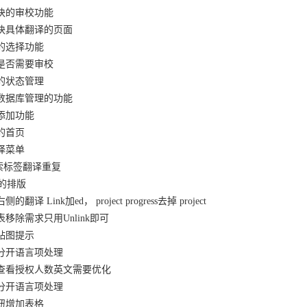
模块的审校功能
模块具体翻译的页面
块的选择功能
译是否需要审校
目的状态管理
目数据库管理的功能
的添加功能
能的首页
翻译菜单
g检索标签翻译重复
面的排版
翻译 Link加ed， project progress去掉 project
表移除需求只用Unlink即可
的贴图提示
要分开语言项处理
页面查看授权人数英文需要优化
要分开语言项处理
按钮增加表格