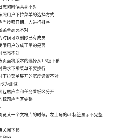
索日志的时候高亮不对
日志按照用户下拉菜单的选择方式
日志应当按照日期、人进行排序
时候菜单高亮不对
团队的时候可以删除已有成员
维护受限用户改成正常的是否
告时高亮不对
列表页面将版本的选择从1.5级下移
任务时需求下啦菜单不要换行
任务时下拉菜单展开的宽度设置不对
ug改为测试
看板面包屑应当和任务看板区分开
板的标题应当写完整
-
下面浏览某一个文档库的时候，左上角的tab标签显示不完整
重启关闭下移
发的翻译