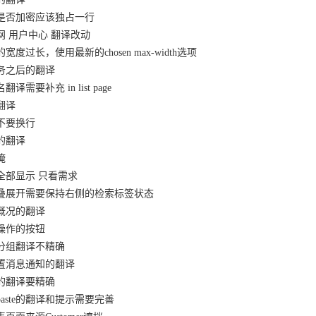
面是否加密应该独占一行
官网 用户中心 翻译改动
宽度过长，使用最新的chosen max-width选项
任务之后的翻译
译需要补充 in list page
翻译
面不要换行
候的翻译
掩
：全部显示 只看需求
部折叠展开需要保持右侧的检索标签状态
告概况的翻译
联操作的按钮
的分组翻译不精确
设置消息通知的翻译
块的翻译要精确
paste的翻译和提示需要完善