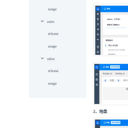
usage
zsite
release
usage
zdoo
release
usage
2、地盘