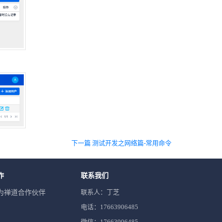
下一篇 测试开发之网络篇-常用命令
作
联系我们
联系人：丁芝
为禅道合作伙伴
电话：17663906485
微信：17663906485