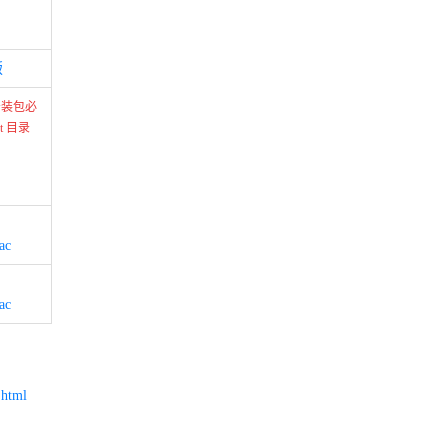
版
键安装包必
t 目录
ac
ac
.html