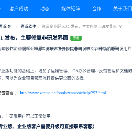
客户成功
动态
媒体矩阵
合作
关于我
禅道项目
禅道软件
禅道企业版 5.0.1 发布，主要修复非研发界面
0.1 发布，主要修复非研发界面
原创
7-01 09:00:00
最后编辑：李晓琳 于 2021-06-30 13:27:05
3313次查看
理软件企业版 5.0.1 版本发布，主要修复非研发界面，升级后非研发用
专业版功能的基础上，增加了运维管理、
OA
办公管理、反馈管理和文档的
能，可以为企业项目管理流程提供更全面的支撑。
击查看 ：
http://www.zentao.net/book/zentaobizhelp/293.html
后，非研发用户可以正常使用
（专业版、企业版客户需要升级可直接联系客服）