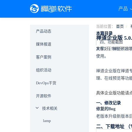
产品
当前位置：
首页
产品动态
本篇目录
禅道企业版 5.
四、功能截图
媒体报道
发布：王怡栋 于 2021-0
大家好，禅道项目管
使用。
客户案例
组织活动
禅道企业版在禅道
理、在线预览等功
DevOps干货
具体企业版功能请点
开源软件
一、修改记录
技术相关
修复的Bug
老版本升级新版本
lamp
二、下载地址 