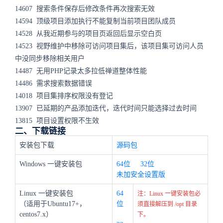
14607 搜索条件保存后修改条件再次搜索无效
14594 顶级项目添加执行不能复制当前项目团队成员
14528 从我近期参与的项目页返回后显示空白页
14523 视野维护中移除可访问项目集后，该项目集可访问人员
中没同步移除相关用户
14487 无用PHP记录太多拉低禅道整体性能
14486 需求搜索数据错误
14018 项目集排序权限没有登记
13907 已延期的产品添加迭代，迭代时间只能选择过去时间
13815 项目设置权限不生效
二、下载链接
安装包下载
源码包
Windows 一键安装包
64位
32位
未加安全设置版
Linux 一键安装包
64
注：Linux 一键安装包必
（适用于Ubuntu17+，
位
须直接解压到 /opt 目录
centos7.x）
下。