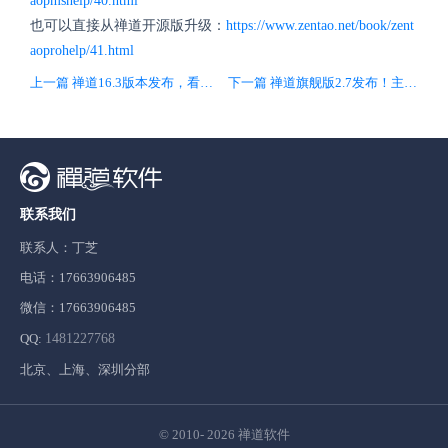
aopmshelp/40.html
也可以直接从禅道开源版升级：
https://www.zentao.net/book/zent
aoprohelp/41.html
上一篇 禅道16.3版本发布，看板新增卡片导入、自定义列宽、自定义泳道高度、设置卡片完成状态等功能
下一篇 禅道旗舰版2.7发布！主要兼容开源版中通用看板的增强功能
联系我们
联系人：丁芝
电话：17663906485
微信：17663906485
QQ:
1481227768
北京、上海、深圳分部
© 2010- 2026
禅道软件