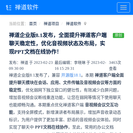
禅道软件
当前位置：
首页
禅道项目
禅道软件
禅道企业版8.1发布，全面提升禅道客户端
原创
聊天稳定性，优化音视频状态及布局，实
现PPT文档在线协作！
发布：禅道 于 2023-02-23
最后编辑：李晓琳 于 2023-02-
3463次
09:30:00
16 15:29:31
查看
禅道企业版8.1发布了，兼容
开源版18.1
。本期
禅道客户端全面
提升聊天模块在会话、应用、文件传输及音视频会议等方面的
稳定性
，优化弱网下独立窗口的健壮性，有效减少白屏问题，
增加音视频会议断线重连功能，让您在弱网等情况下使用聊天
也能顺畅沟通。本期重点优化禅道客户端
音视频会议交互功
能
，支持全屏模式，新增演讲者布局展示，增加声音收录动态
标识，为用户提供了更加丰富、舒适的音视频会议体验。同时
实现了聊天中
PPT文档在线协作
，至此，常用的办公文档