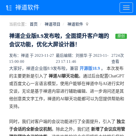
禅道软件
当前位置：
首页
禅道项目
禅道软件
禅道企业版8.9发布啦，全面提升客户端的
原创
会议功能，优化大屏设计器！
发布：禅道 于 2023-11-27
最后编辑：刘振华 于 2023-11-
2724次
15:00:00
23 17:11:46
查看
大家好，禅道企业版8.9发布啦，兼容
开源版18.9
。
本次发布
的主要更新是引入了
禅道AI聊天功能
。通过后台配置ChatGPT
或百度文心一言语言模型，使用户能够在禅道中与AI进行实时
交谈，无论是基于禅道内容进行辅助编辑、进一步询问还是其
他创意类文字工作，禅道的AI聊天功能都可以为您提供帮助和
支持。
同时，我们对客户端的会议功能进行了全面提升，引入了
独立
于会话的全新会议机制
。除此之外，我们还
新增了会议应用管