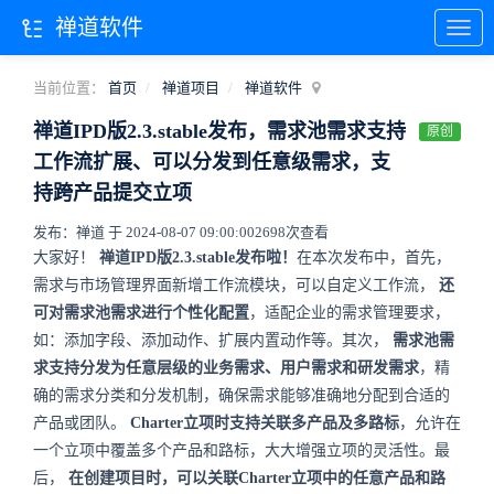
禅道软件
当前位置：
首页
禅道项目
禅道软件
禅道IPD版2.3.stable发布，需求池需求支持
原创
工作流扩展、可以分发到任意级需求，支
持跨产品提交立项
发布：禅道 于 2024-08-07 09:00:00
2698次查看
大家好！
禅道IPD版2.3.stable发布啦！
在本次发布中，首先，
需求与市场管理界面新增工作流模块
，可以自定义工作流，
还
可对需求池需求进行个性化配置
，适配企业的需求管理要求，
如：添加字段、添加动作、扩展内置动作等。其次，
需求池需
求支持分发为任意层级的业务需求、用户需求和研发需求
，精
确的需求分类和分发机制，确保需求能够准确地分配到合适的
产品或团队。
Charter立项时支持关联多产品及多路标
，允许在
一个立项中覆盖多个产品和路标，大大增强立项的灵活性。最
后，
在创建项目时，可以关联Charter立项中的任意产品和路