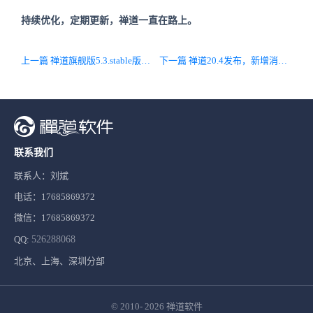
持续优化，定期更新，禅道一直在路上。
上一篇 禅道旗舰版5.3.stable版本发布啦，审批流支持加签，增加消息中心
下一篇 禅道20.4发布，新增消息中心，完善发布功能！
联系我们
联系人：刘斌
电话：17685869372
微信：17685869372
QQ:
526288068
北京、上海、深圳分部
© 2010- 2026
禅道软件