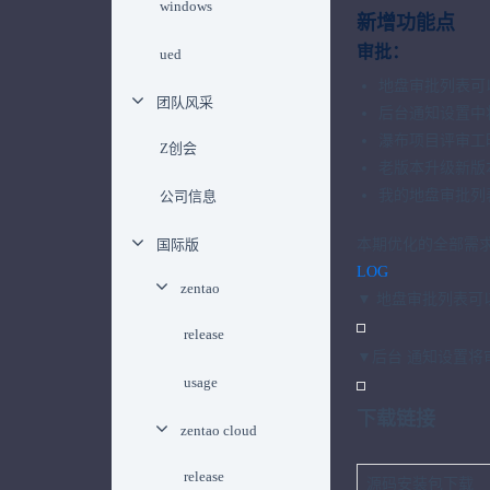
windows
新增功能点
审批：
ued
地盘审批列表可
团队风采
后台通知设置中
瀑布项目评审工
Z创会
老版本升级新版
我的地盘审批列
公司信息
国际版
本期优化的全部需求
LOG
zentao
▼ 地盘审批列表
release
▼后台
通知设置将
usage
下载链接
zentao cloud
release
源码安装包下载