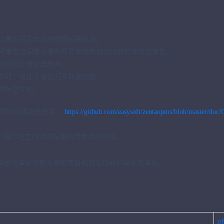
以展示在工作流中配置的审批流。
将审批流调整为瀑布项目审批和对应功能的审批流审批。
时可以记录到日志中。
本时，增加了自动归并数据功能。
表标签优化。
和Bug请点击查看：
https://github.com/easysoft/zentaopms/blob/master/d
可以展示在工作流中配置的待审批的信息。
审批流审批调整为瀑布项目和对应功能的审批流审批。
p