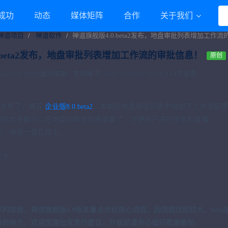
成功
动态
媒体矩阵
合作
关于我们
禅道项目
禅道软件
禅道旗舰版4.0.beta2发布，地盘审批列表增加工作
0.beta2发布，地盘审批列表增加工作流的审批信息！
原创
22 09:00:00
最后编辑：李晓琳 于 2022-12-20 16:12:54
3114次查看
ta2发布了，兼容
企业版8.0.beta2
。本期在地盘审批列表中增加了工作流配置
审批信息都可以在地盘的审批列表查看了，方便用户进行审批和查看。
新，禅道一直在路上。
如下：
的体验，禅道旗舰版4.0版本重点优化核心流程。因流程改动较大，beta
善的地方，欢迎您提出宝贵的建议。升级前请务必做好数据备份。