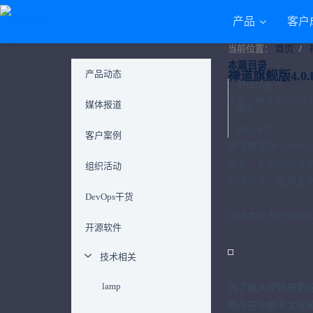
产品
客户
当前位置：
首页
本篇目录
产品动态
禅道旗舰版4.
新增功能点
发布：禅道 于 2022-12-
媒体报道
审批
帮助手册
客户案例
禅道旗舰版4.0.be
信息，系统的所有
组织活动
持续优化，定期更
DevOps干货
禅道本次发布数据
开源软件
技术相关
lamp
为了给大家带来更好
能存在功能不太完