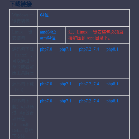
下载链接
Windows 一
64位
键安装包
Linux 一键
amd64位
注：Linux 一键安装包必须直
安装包
arm64位
接解压到 /opt 目录下。
源码包下载
php7.0
php7.1
php7.2_7.4
php8.1
（tar.xz）：
可以通过tar
命令或者解
压工具解压
源码包下载
php7.0
php7.1
php7.2_7.4
php8.1
（zip）
DEB包下
php7.0
php7.1
php7.2_7.4
php8.1
载：可以通
过dpkg包管
理器在
Ubuntu和
Debian系统
下安装