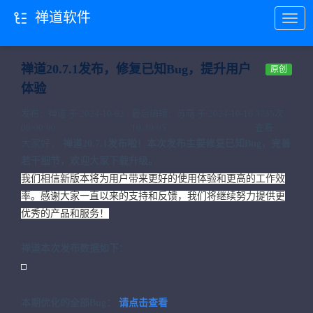
禅道软件
当前位置：
首页
禅道项目
禅道软件
禅道20.7.1发布，修复已知Bug，提升用户
原创
体验
发布：禅道 于 2024-10-02
最后编辑：苏萌 于 2024-10-16
3735次
08:00:00
10:30:05
查看
大家好，
禅道20.7.1发布啦！本次发布主要修复已知Bug，完善
若干细节，欢迎大家下载升级。
我们相信新版本将为用户带来更好的使用体验和更高的工作效
率。感谢大家一直以来的支持和反馈，我们将继续努力提供更
优秀的产品和服务！
禅道本次发布数据如下：
本期优化的全部Bug：
请点击查看