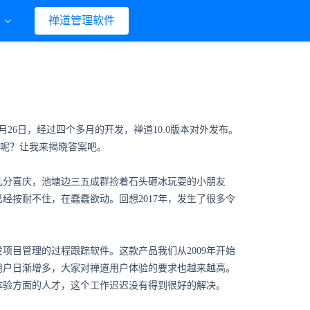
们
禅道管理软件
6日，经过四个多月的开发，禅道10.0版本对外发布。
案呢？让我来揭晓答案吧。
几分喜庆，池塘边三五成群捡着石头砸冰玩耍的小朋友
经按耐不住，在蠢蠢欲动。回想2017年，发生了很多令
项目管理的过程跟踪软件。这款产品我们从2009年开始
用户日渐增多，大家对禅道用户体验的要求也越来越高。
体验方面的人才，这个工作迟迟没有得到很好的解决。