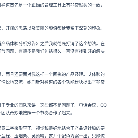
对禅道首先是一个正确的管理工具上有非常默契的一致，
谨、开阔的思路以及美丽的颜值都给我留下深刻的印象。
道产品体验分析报告》之后我就彻底打消了这个想法。在
细节问题，有很多是我们纠结很久一直没有找到好的解决
燥，而且还要面对我这样一个固执的产品经理。艾体验的
了愉悦地交流，她们针对禅道的各个功能模块提出了非常
。
于专业的团队来讲，这些都不是问题了。电话会议，QQ
个团队奇妙地按照一个节奏合作了起来。
满意二字来形容了。视觉稿很好地结合了产品设计稿的要
叶兰绿、玉烟紫、芙蕖粉，这几个配色方案一出，只能惊