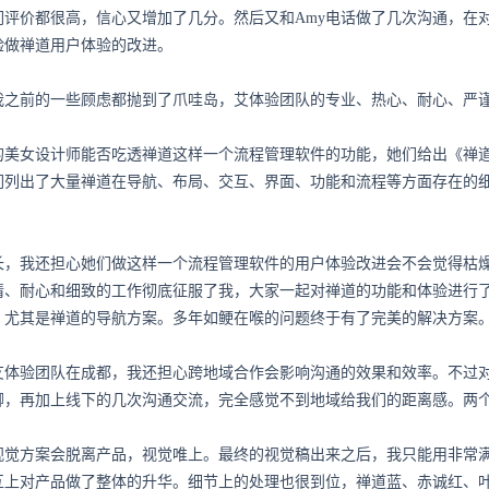
们评价都很高，信心又增加了几分。然后又和Amy电话做了几次沟通，在
验做禅道用户体验的改进。
我之前的一些顾虑都抛到了爪哇岛，艾体验团队的专业、热心、耐心、严
的美女设计师能否吃透禅道这样一个流程管理软件的功能，她们给出《禅
们列出了大量禅道在导航、布局、交互、界面、功能和流程等方面存在的
长，我还担心她们做这样一个流程管理软件的用户体验改进会不会觉得枯
情、耐心和细致的工作彻底征服了我，大家一起对禅道的功能和体验进行
，尤其是禅道的导航方案。多年如鲠在喉的问题终于有了完美的解决方案
艾体验团队在成都，我还担心跨地域合作会影响沟通的效果和效率。不过对
聊，再加上线下的几次沟通交流，完全感觉不到地域给我们的距离感。两
视觉方案会脱离产品，视觉唯上。最终的视觉稿出来之后，我只能用非常
互上对产品做了整体的升华。细节上的处理也很到位，禅道蓝、赤诚红、