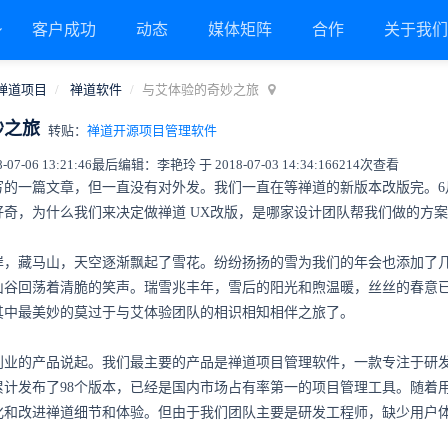
客户成功
动态
媒体矩阵
合作
关于我
禅道项目
禅道软件
与艾体验的奇妙之旅
妙之旅
转贴：
禅道开源项目管理软件
7-06 13:21:46
最后编辑：李艳玲 于 2018-07-03 14:34:16
6214次查看
的一篇文章，但一直没有对外发。我们一直在等禅道的新版本改版完。6月2
好奇，为什么我们来决定做禅道 UX改版，是哪家设计团队帮我们做的方
岸，藏马山，天空逐渐飘起了雪花。纷纷扬扬的雪为我们的年会也添加了
山谷回荡着清脆的笑声。瑞雪兆丰年，雪后的阳光和煦温暖，丝丝的春意已
其中最美妙的莫过于与艾体验团队的相识相知相伴之旅了。
创业的产品说起。我们最主要的产品是禅道项目管理软件，一款专注于研发
累计发布了98个版本，已经是国内市场占有率第一的项目管理工具。随着
化和改进禅道细节和体验。但由于我们团队主要是研发工程师，缺少用户