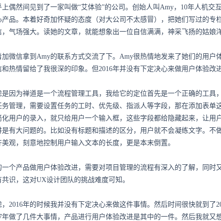
知乎上偶然间见到了一家叫做“艾体验”的公司。创始人叫Amy，10年人
心产品。本着好奇加怀疑的态度（对大公司不太感冒），把她们写过的专
自信，气场强大。读她的文章，就能想象出一位自信满满，神采飞扬的姑娘
着加微信拿到Amy的联系方式交流了下。Amy很热情地发来了她们的用
信和热情留给了我很深的印象。但2016年并没有下定决心来做用户体验
虑是因为禅道是一个流程管理工具，我给它的定位首先是一个正确的工具
任务管理，需要设置任务的工时、优先级、指派人等字段，那在添加表单
简化用户的录入，就只给用户一个输入框，这些字段都给隐藏起来，让用
讲是有大问题的。比如没有标题和描述的区分，用户就不会凝练文字。不
齐美观，刻意地控制用户输入文本的长度，更是本末倒置。
的一个产品做用户体验改进，需要对项目管理的流程有深入的了解，同时
有共识，这对UX设计团队的挑战难度可知。
，2016年的时候我并没有下定决心来做这件事情。然后时间很快就到了2
017年做了几件大事情，产品进行用户体验改进是其中的一件。然后我就