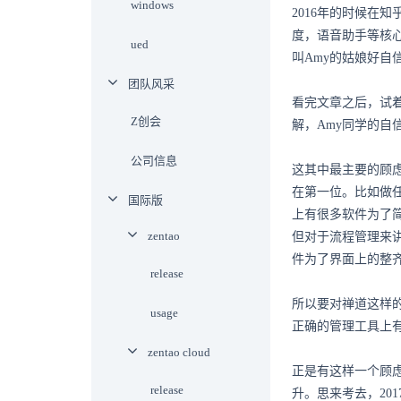
windows
2016年的时候在
度，语音助手等核
ued
叫Amy的姑娘好
团队风采
看完文章之后，试
Z创会
解，Amy同学的自
公司信息
这其中最主要的顾
在第一位。比如做
国际版
上有很多软件为了
zentao
但对于流程管理来
件为了界面上的整
release
所以要对禅道这样
usage
正确的管理工具上
zentao cloud
正是有这样一个顾虑
release
升。思来考去，2