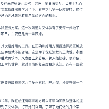
机交互及产品体验设计经验，曾任百度资深交互，负责手机百
栏文章都翻出来学习了下。看完之后第一反应是哇，这位
洋洋洒洒地讲述着用户体验方面的知识。
户体验服务方案。这一次沟通对艾体验有了更深一步地了
改进项目，主要还是有一些顾虑。
，其次是好用的工具。在正确和好用方面我选择把正确放
这些字段就不能省略。这是为了保证流程的正确性。市面
户后续再填写。从表面上来看用户输入很快捷，很方便，
做工时的估算，就对事情的复杂度缺少认知。还有一些软
又需要兼顾禅道这九年多积累的用户习惯，还要在做一个
017年。我在想还有哪些地方可以来帮助团队做整体的提
又想到了艾体验，打开她们官网，了解了她们做的几个案