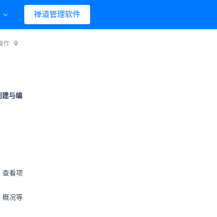
们
禅道管理软件
操作
创建与编
，查看项
、概况等