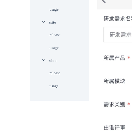
usage
zsite
release
usage
zdoo
release
usage