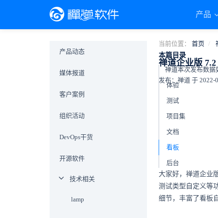
产品
当前位置：
首页
产品动态
本篇目录
禅道企业版 7
禅道本次发布数据
媒体报道
发布：禅道 于 2022-07-
体验
客户案例
测试
组织活动
项目集
文档
DevOps干货
看板
开源软件
后台
大家好，禅道企业版
技术相关
测试类型自定义等
细节，丰富了看板
lamp