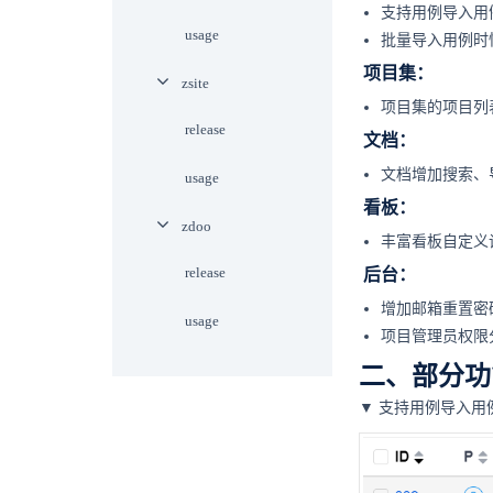
支持用例导入用
usage
批量导入用例时
项目集：
zsite
项目集的项目列
release
文档：
文档增加搜索、
usage
看板：
zdoo
丰富看板自定义
release
后台：
增加邮箱重置密
usage
项目管理员权限
二、部分功
▼ 支持用例导入