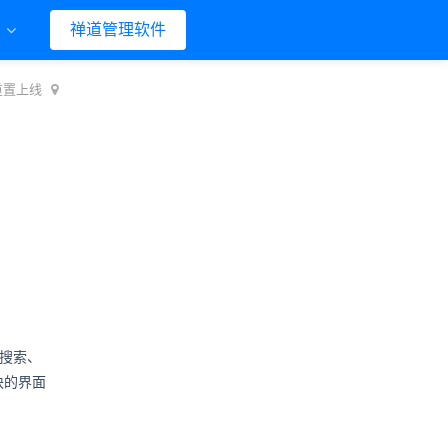
们
禅道管理软件
重置上线
搜索、
块的界面