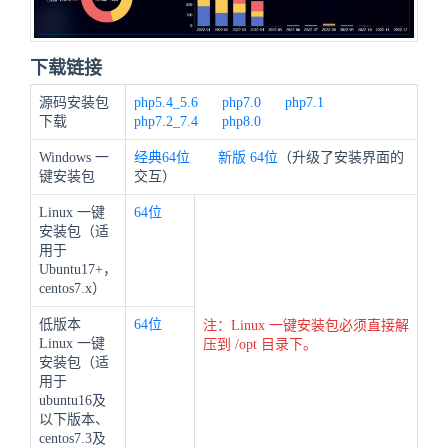
下载链接
源码安装包
php5.4_5.6
php7.0
php7.1
下载
php7.2_7.4
php8.0
Windows 一
经典64位
新版
64位
（升级了安装界面的
键安装包
交互）
Linux 一键
64位
安装包（适
用于
Ubuntu17+，
centos7.x）
低版本
64位
注：Linux 一键安装包必须直接解
Linux 一键
压到 /opt 目录下。
安装包（适
用于
ubuntu16及
以下版本、
centos7.3及