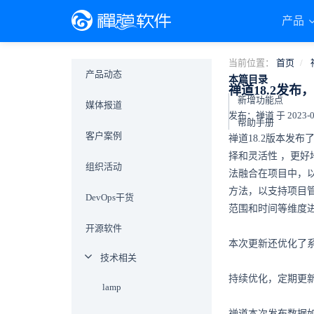
产品
当前位置：
首页
产品动态
本篇目录
禅道18.2发
新增功能点
媒体报道
发布：禅道 于 2023-03-
帮助手册
客户案例
禅道18.2版本发
择和灵活性
，更好
组织活动
法融合在项目中，
方法，以支持项目
DevOps干货
范围和时间等维度
开源软件
本次更新还优化了
技术相关
持续优化，定期更新
lamp
禅道本次发布数据