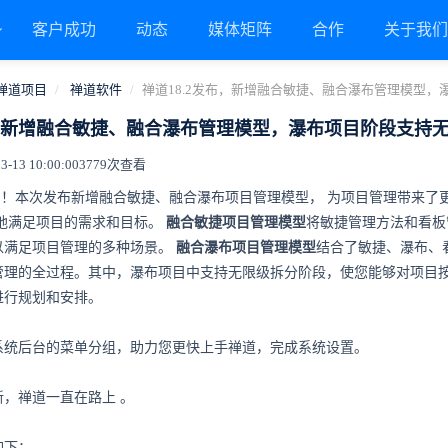
客户成功
动态
媒体矩阵
合作
关于我
禅道项目
禅道软件
禅道18.2发布，新增融合敏捷、融合瀑布管理模型
布，新增融合敏捷、融合瀑布管理模型，瀑布项目阶段支持
13 10:00:00
3779次查看
布了！本次发布新增融合敏捷、融合瀑布项目管理模型，
为项目管理带来了
地满足项目的需求和目标
。
融合敏捷项目管理模型
将敏捷管理方法和看板
以满足项目管理的多种场景。
融合瀑布项目管理模型
结合了敏捷、瀑布、
管理的全过程。其中，瀑布项目中支持无限级拆分阶段，使您能够对项目
进行规划和安排。
系统后台的菜单分组，助力您更快上手禅道，完成系统设置。
，禅道一直在路上 。
如下：