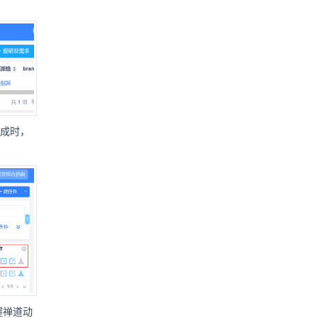
完成时，
握禅道动