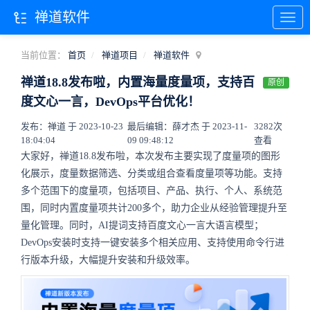
禅道软件
当前位置：
首页
禅道项目
禅道软件
禅道18.8发布啦，内置海量度量项，支持百
原创
度文心一言，DevOps平台优化！
发布：禅道 于 2023-10-23
最后编辑：薛才杰 于 2023-11-
3282次
18:04:04
09 09:48:12
查看
大家好，禅道18.8发布啦，本次发布主要实现了度量项的图形
化展示，度量数据筛选、分类或组合查看度量项等功能。支持
多个范围下的度量项，包括项目、产品、执行、个人、系统范
围，同时内置度量项共计200多个，助力企业从经验管理提升至
量化管理。同时，AI提词支持百度文心一言大语言模型；
DevOps安装时支持一键安装多个相关应用、支持使用命令行进
行版本升级，大幅提升安装和升级效率。