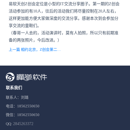
易软天创Z创会定位是小型的IT交流分享圈子。第一期的Z创会
活动参加的有10人，往后的活动我们将尽量控制在20人左右，
这样更加能方便大家做深度的交流分享。感谢本次到会参加分
享交流的童鞋们。
（春哥一人去的，活动演讲时，莫有人拍照，所以只有前期准
备的两张照片，今后改进。）
上一篇 相约北京，Z创会第二期开始报名啦~
联系我们
联系人：刘璐
电话：18562550650
微信：18562550650
QQ:
2845263372