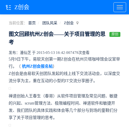
Z创会
当前位置：
首页
团队风采
Z创会
图文回顾杭州Z创会——关于项目管理的思
原创
考
发布：潘仙芝 于 2015-05-13 16:42:00
7479次查看
5月9日下午，易软天创第一期Z创会在杭州贝塔咖啡馆会议室举
行。（
杭州Z创会报名帖
）
Z创会是由易软天创团队发起的线上线下交流活动会，以深度交
流分享为主，重在互动的小型的IT交流分享圈子。
禅道创始人王春生（春哥）从软件项目管理及常见问题、敏捷
的兴起、scrum管理方法、极限编程时间、禅道软件和敏捷开
发、我们团队的具体实践和体会等几个部分与到场的童鞋们分
享了关于项目管理的思考。