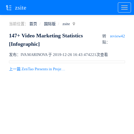
zsite
当前位置：
首页
国际版
zsite
147+ Video Marketing Statistics
转
review42
贴：
[Infographic]
发布：IVA MARINOVA 于 2019-12-26 16:43:47
4221次查看
上一篇 ZenTao Presents in Project Management(Vietnam)