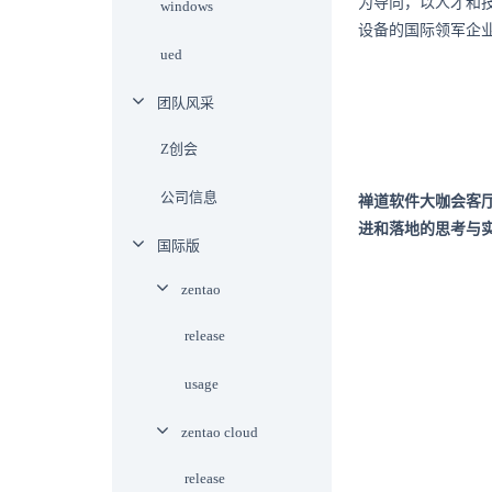
为导向，以人才和
windows
设备的国际领军企
ued
团队风采
Z创会
公司信息
禅道软件大咖会客
进和落地的思考与
国际版
zentao
release
usage
zentao cloud
release