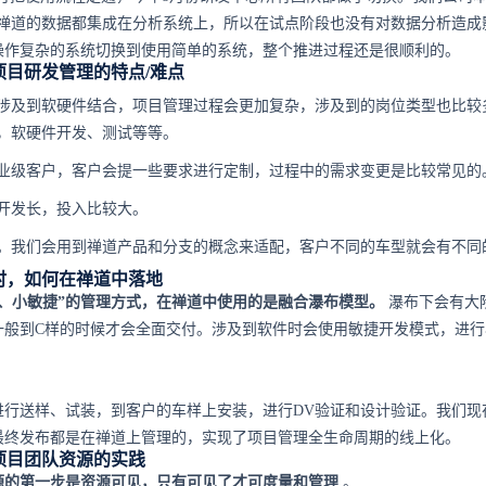
a和禅道的数据都集成在分析系统上，所以在试点阶段也没有对数据分析造成
操作复杂的系统切换到使用简单的系统，整个推进过程还是很顺利的。
项目研发管理的特点/难点
涉及到软硬件结合，项目管理过程会更加复杂，涉及到的岗位类型也比较
，软硬件开发、测试等等。
业级客户，客户会提一些要求进行定制，过程中的需求变更是比较常见的
开发长，投入比较大。
。我们会用到禅道产品和分支的概念来适配，客户不同的车型就会有不同
时，如何在禅道中落地
布、小敏捷”的管理方式，在禅道中使用的是融合瀑布模型。
瀑布下会有大
，一般到C样的时候才会全面交付。涉及到软件时会使用敏捷开发模式，进
进行送样、试装，到客户的车样上安装，进行DV验证和设计验证。我们现
最终发布都是在禅道上管理的，实现了项目管理全生命周期的线上化。
项目团队资源的实践
源的第一步是资源可见，只有可见了才可度量和管理
。