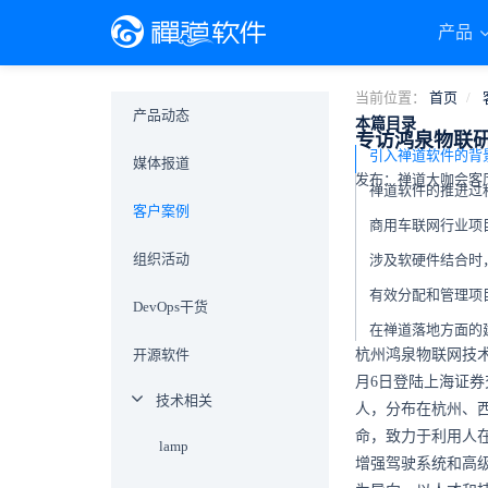
产品
当前位置：
首页
产品动态
本篇目录
专访鸿泉物联
引入禅道软件的
媒体报道
发布：禅道大咖会客厅 于 2
禅道软件的推进过
客户案例
组织活动
DevOps干货
在禅道落地方面的
开源软件
杭州鸿泉物联网技术股
月6日登陆上海证券交
技术相关
人，分布在杭州、
命，致力于利用人
lamp
增强驾驶系统和高