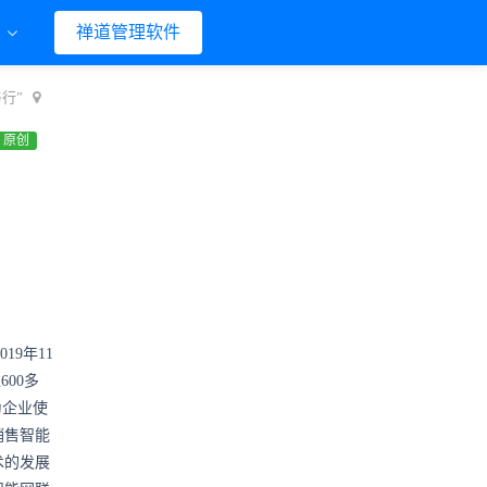
们
禅道管理软件
行”
原创
19年11
600多
为企业使
销售智能
术的发展