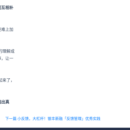
间互相补
是难上加
的理解成
掉，让一
起来了，
践出真
下一篇 小反馈，大杠杆！银丰新融「反馈管理」优秀实践