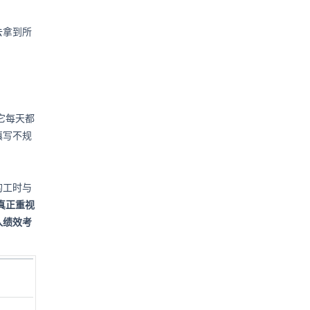
去拿到所
它每天都
填写不规
的工时与
真正重视
入绩效考