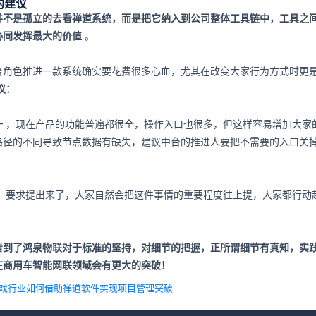
的建议
并不是孤立的去看禅道系统，而是把它纳入到公司整体工具链中，工具之
协同发挥最大的价值
。
台角色推进一款系统确实要花费很多心血，尤其在改变大家行为方式时更
议：
一
，现在产品的功能普遍都很全，操作入口也很多，但这样容易增加大家
路径的不同导致节点数据有缺失，建议中台的推进人要把不需要的入口关
，要求提出来了，大家自然会把这件事情的重要程度往上提，大家都行动
。
看到了鸿泉物联对于标准的坚持，对细节的把握，正所谓细节有真知，实
在商用车智能网联领域会有更大的突破！
游戏行业如何借助禅道软件实现项目管理突破