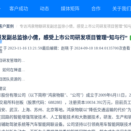
客户成功
动态
媒体矩阵
合作
关于我
客户案例
专访鸿泉物联研发副总监徐小倩，感受上市公司研发项目管理“知与
研发副总监徐小倩，感受上市公司研发项目管理“知与行”
背景
023-11-16 13:21:59
最后编辑：赵晓 于 2024-09-10 18:04:01
35700次查看
程
商用车联网行业项目研发管理的特点/难点
涉及软硬件结合时，如何在禅道中落地
有效分配和管理项目团队资源的实践
建议
份有限公司（以下简称“鸿泉物联”、“公司”）成立于2009年6月11日，20
易所科创板（股票代码：688288），注册资本10034.392万元，目前员工
西安、武汉、上海、苏州、北京等地。鸿泉物联以“降低交通运输的代价”
在回路的智能增强驾驶技术、人工智能技术和大数据技术，研发、生产和
级辅助驾驶系统等汽车智能网联设备。公司坚持以引领商用车智能网联技