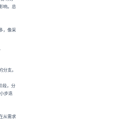
影响。总
多，像采
。
的分支。
阶段，分
行小步迭
在从需求