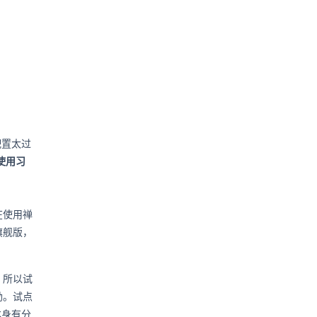
配置太过
使用习
在使用禅
旗舰版，
，所以试
励。试点
本身有分