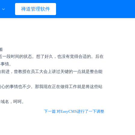
们
禅道管理软件
查看
己近一段时间的状态。想了好久，也没有觉得合适的。后在
得事情。
向前进，曾教授在员工大会上讲过关键的一点就是整合能
，烦心的事情也不少。那我现在正在做得工作就是将这些站
个域名，呵呵。
下一篇 对EasyCMS进行了一下调整