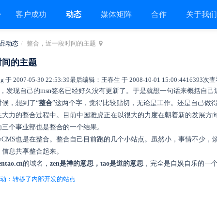
客户成功
动态
媒体矩阵
合作
关于我
品动态
整合，近一段时间的主题
时间的主题
 于 2007-05-30 22:53:39
最后编辑：王春生 于 2008-10-01 15:00:44
16393次
候，发现自己的msn签名已经好久没有更新了。于是就想一句话来概括自
的时候，想到了“
整合
”这两个字，觉得比较贴切，无论是工作。还是自己做
在大力的整合过程中。目前中国雅虎正在以很大的力度在朝着新的发展方
为三个事业部也是整合的一个结果。
syCMS也是在整合。整合自己目前跑的几个小站点。虽然小，事情不少
、信息共享整合起来。
entao.cn
的域名，
zen是禅的意思，tao是道的意思
，完全是自娱自乐的一
S新改动：转移了内部开发的站点