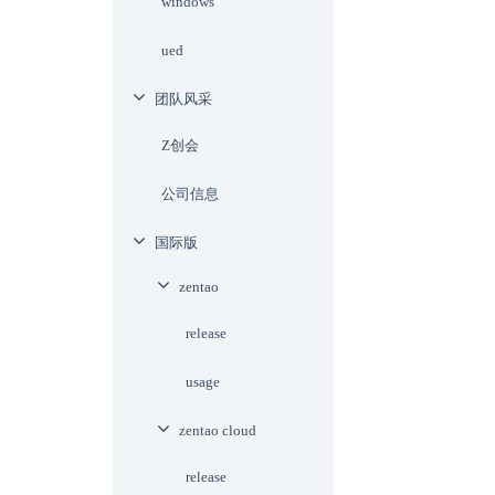
windows
ued
团队风采
Z创会
公司信息
国际版
zentao
release
usage
zentao cloud
release