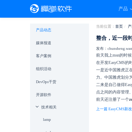
产品
当前位置：
首页
产
产品动态
整合，近一段
媒体报道
发布：chunsheng.wang
前天我上msn的时
客户案例
在开发EasyCMS
组织活动
一是近中国雅虎正
力。中国雅虎划分
DevOps干货
二来是自己做得Ea
点之间的内容管理
开源软件
前天还注册了一个
z
技术相关
上一篇 EasyCM
lamp