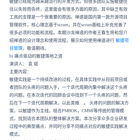
敏捷已经成为越来越流行的开发方式，但很多团队实施敏捷往
往以失败而告终，这里面会有很多方面的原因，其中缺乏有效
工具的支撑是一个很重要的原因。禅道是国内第一款开源项目
管理软件，核心理念基于scrum，并在scrum基础上补充完善了
很多必须的功能和流程。本期沙龙禅道的作者王春生将和您介
绍禅道的设计理念和使用流程，展示如何使用禅道进行
敏捷项
目管理
，敬请期待。
b) 痛点驱动的敏捷落地之道
演讲人： 袁 斌
主要内容：
敏捷实践是一个持续改进的过程，在具体实践中从目前项目或
者团队的头疼的问题入手，一个迭代周期内集中解决这个头疼
的问题。在本次迭代的回顾会议中找到下一个头疼的问题，然
后在下一个迭代周期解决，以此类推…。 头疼的问题的解决方
案，以敏捷作为主线，结合PMBOK，CMMI等传统的管理模
式，找到适合本团队的整体解决方案。本次分享众多企业研发
过程中的典型痛点，并同时分享不同痛点对应的敏捷实践解决
模式。