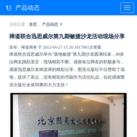
产品动态
当前位置：
首页
产品动态
禅道联合迅思威尔第九期敏捷沙龙活动现场分享
发布：禅道商务 于 2012-04-27 15:26:19
17901次查看
禅道联合迅思威尔举办“落地敏捷”第九期沙龙
圆满结束，40多
位网友踊跃发言，现场精彩不断。感谢各位网友的积极参与，
感谢迅思威尔袁斌老师的精彩分享。
图灵
出版社
不仅赞助了场
地，提供了茶点，还有精彩的书籍作为
活动
礼品，
在此感谢图
灵出版社全体同事的大力支持！