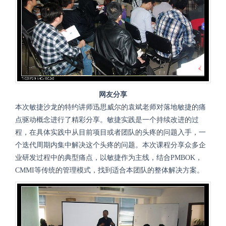
网友分享
本次敏捷沙龙的特约讲师
迅思威尔的袁斌老师对落地敏捷的痛
点驱动概念进行了精彩分享。
敏捷实践是一个持续改进的过
程，在具体实践中从目前项目或者团队的头疼的问题入手，一
个迭代周期内集中解决这个头疼的问题。本次
课程
分享众多企
业研发过程中的典型痛点
，
以敏捷作为主线，结合
PMBOK
，
CMMI
等传统的管理模式，找到适合本团队的整体解决方案。