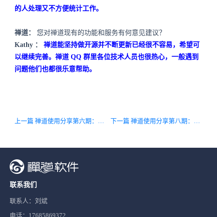
的人处理又不方便统计工作。
禅道：
您对禅道现有的功能和服务有何意见建议？
Kathy
：
禅道能坚持做开源并不断更新已经很不容易，希望可
以继续完善。禅道
QQ
群里各位技术人员也很热心，一般遇到
问题他们也都很乐意帮助。
上一篇 禅道使用分享第六期：测试主管的禅道使用心得
下一篇 禅道使用分享第八期：创维软件开发团队畅谈专业版
联系我们
联系人：刘斌
电话：17685869372