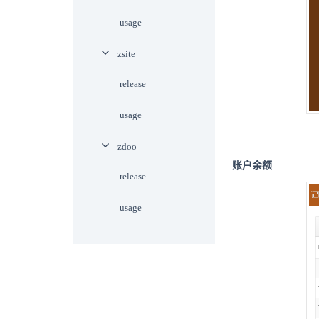
usage
zsite
release
usage
zdoo
账户余额
release
usage