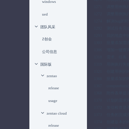
windows
1271 调整用例
1272 调整用例
ued
1274 解决bug
团队风采
1292 测试任务完
1293 我的地盘
Z创会
1303 批量添加
1306 增加一键
公司信息
1318 需求、任
国际版
1319 用例执行
1321 创建用例
zentao
1366 批量添加
1367 compute
release
1368 附件表单
1370 计划的需
usage
1372 发信检查是否
zentao cloud
1373 任务的完
1374 创建版本
release