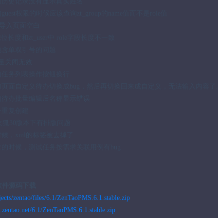
面历史记录没有显示真实姓名
est权限的时候应该查询zt_group的name值而不是role值
台-导入页面空白
户职位长度和zt_user中 role字段长度不一致
包含单双引号的问题
批量关闭无效
的任务列表操作按钮换行
加页面自定义待办切换成bug，然后再切换回来成自定义，无法输入内容了
的待办批量编辑后名称显示错误
务重复创建
ug火狐30版本下有排版问题
时候，xml的标签被去掉了
求的时候，测试任务按需求关联用例有bug
软件源码下载
ojects/zentao/files/6.1/ZenTaoPMS.6.1.stable.zip
dl.zentao.net/6.1/ZenTaoPMS.6.1.stable.zip