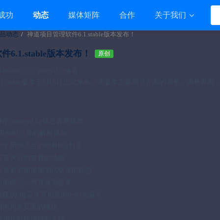
成功
动态
媒体矩阵
合作
关于我们
品动态
禅道项目管理软件6.1.stable版本发布！
.1.stable版本发布！
原创
8-06 13:57:00
8535次查看
1.stable版本于8月6日正式发布，该版本主要细节方面的调整。调整界面
的powered by信息需要修改
导入用例时记录的解析规则
一个用例产生的所有bug列表
按照需求分组查看的功能
结果查看页面增加测试版本的信息
任务的概念，将其改为版本
sk创建的bug记录其相应的testtask编号
ask用例列表页面的模块
页面增加对快捷键的支持