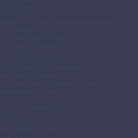
执行页面的保存和通过按钮
执行页面中结果列表的布局
的时候如果选择了某一个版本，自动将其关联到其对应的testtask中。
成之后，将指派给字段改为closed
中的测试任务改为待测版本和已测版本
需求、任务或者bug、用例的时候支持多行文本的添加
查询没有用例需求的功能
务、bug、用例列表页面 优先级和级别等显示自定义内容
失败提交bug带过用例的版本、需求和所属模块信息
的时候相关需求列出非关闭的需求
的时候，当选择同上的时候，可以选择到上一个的对话框
burn更新燃尽图的时候，输出项目的code。
提示上传大小。
求和bug列表排序改用服务器端排序。
禁用foscket方法。
成页面用户没有显示真实姓名。
的时候相关需求和相关bug界面调整