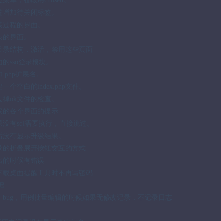
菜单，都改用chosen。
标签增加待关闭标签。
安装过程的界面。
列表的界面。
的目录结构，激活，禁用这些页面
面的sso登录模块。
加.php扩展名。
一个空白的index.php文件。
去掉ok文件的检查。
时候的各个界面的提示
果没有sql需要执行，直接跳过。
之后没有显示升级结果。
记录的折叠展开按钮交互的方式
退出的时候有错误
面下载桌面提醒工具时不再写密码
据
务，bug，用例批量编辑的时候如果无修改记录，不记录日志