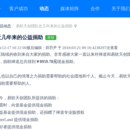
客户成功
动态
媒体矩阵
合作
关于我
品动态
易软天创团队近几年来的公益捐助
近几年来的公益捐助
原创
2-17 16:22:00
最后编辑：郑乔尹 于 2018-03-21 09:16:42
38297次查看
直陆续的收到来自大家的捐助。
非常感谢大家一直以来对禅道和易软天创
9日，捐助禅道总共得到
￥8959.78元
现金捐助。
队也以自己的绵薄之力捐助需要帮助的社会团地和个人。
截止今天，易软
捐助需要帮助的人。
月至今，易软天创团队所提供的捐助：
地震时，向壹基金提供现金捐助
公益基金提供现金捐助，还捐赠了禅道专业版授权
erLand 提供现金捐助
爱好者提供现金捐助