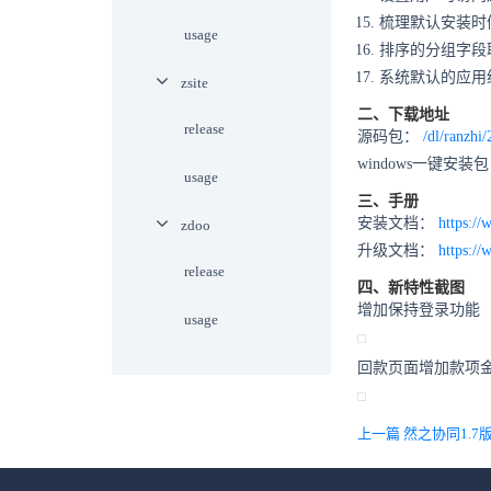
梳理默认安装时
usage
排序的分组字段
系统默认的应用
zsite
二、下载地址
release
源码包：
/dl/ranzhi/
windows一键安装
usage
三、手册
安装文档：
https://
zdoo
升级文档：
https://
release
四、新特性截图
增加保持登录功能
usage
回款页面增加款项
上一篇 然之协同1.