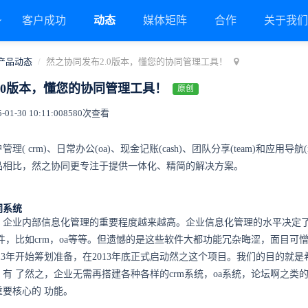
客户成功
动态
媒体矩阵
合作
关于我
产品动态
然之协同发布2.0版本，懂您的协同管理工具！
.0版本，懂您的协同管理工具！
原创
1-30 10:11:00
8580次查看
户管理(
crm
)、日常办公(oa)、现金记账(cash)、团队分享(team)和应
品相比，然之协同更专注于提供一体化、精简的解决方案。
同系统
，企业内部信息化管理的重要程度越来越高。企业信息化管理的水平决定
件，比如crm，oa等等。但遗憾的是这些软件大都功能冗杂晦涩，面目
013年开始筹划准备，在2013年底正式启动然之这个项目。我们的目的
有 了然之，企业无需再搭建各种各样的crm系统，oa系统，论坛啊之
要核心的 功能。