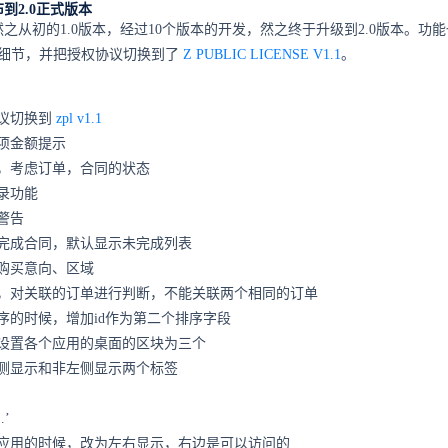
到2.0正式版本
之从初的1.0版本，经过10个版本的开发，然之终于升级到2.0版本。功
善细节，并把授权协议切换到了
Z PUBLIC LICENSE V1.1
。
议切换到
zpl v1.1
项金额提示
，考虑订单，合同的状态
录功能
警告
完成合同，默认显示未完成列表
购买意向、区域
，对关联的订单进行判断，不能关联两个相同的订单
序的时候，增加id作为第二个排序字段
设置各个应用的桌面的区块为三个
侧显示和非左侧显示两个标签
’
应用的时候，改为左右显示，右边是可以访问的