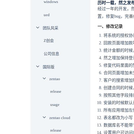
windows
历时一载，然之发布
经过一年的开发，然
ued
置，修复bug，完
一、修改记录
团队风采
将系统的授权协
Z创会
回款页面增加款
统计金额的时候
公司信息
然之增加保持登
修复代码里面的
国际版
合同页面增加未
zentao
客户的搜索增加
创建合同的时候
release
按照其他字段排
安装的时候默认
usage
所有应用增加左
zentao cloud
表名都改为小写
数据库名不能带‘.
release
设置用户可访问