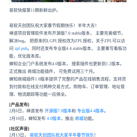
易软快报第11期新鲜出炉。
易软天创团队祝大家春节假期快乐！羊年大吉！
禅道项目管理软件发布开源版7.0.stable版本，
主要完善细节，
解决bug。
把原来的LGPL授权改为ZPL授权，关于ZPL可以访
问
zpl.pub
。同时还发布专业版4.4.stable版本，
主要重写看板功
能，优化版本库。
蝉知企业门户系统发布4.0版本，
搜索插件也更新到1.2版本
。
正式推出
商城
功能插件，
可免费试用三个月。
蝉知商城插件1.0版本提供了完整的产品在线销售流程，支持货
到付款和在线支付两种交易方式，购物车、订单管理、地址管
理、物流跟踪等功能一应俱全。
[产品发布]
2月6日，禅道发布
开源版7.0版本
和
专业版4.4版本
。
2月10日，蝉知发布
4.0版本
，推出
商城
功能。
[社区声音]
2月13日，
易软天创团队祝大家羊年春节快乐
！