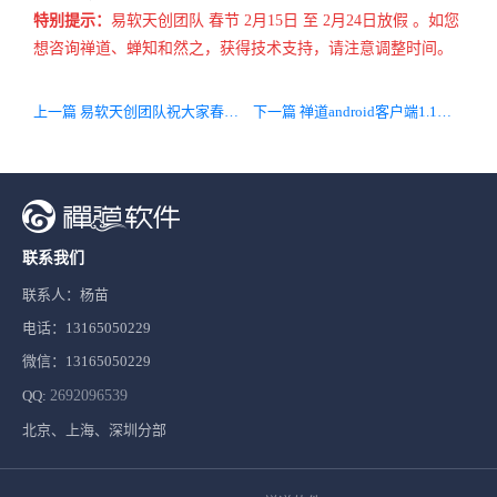
特别提示：
易软天创团队
春节
2月15日
至
2月24日放假
。如您
想咨询禅道、蝉知和然之，获得技术支持，请注意调整时间。
上一篇 易软天创团队祝大家春节快乐！羊年大吉！
下一篇 禅道android客户端1.1版发布，全新体验。
联系我们
联系人：杨苗
电话：13165050229
微信：13165050229
QQ:
2692096539
北京、上海、深圳分部