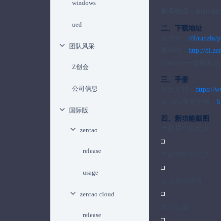
windows
购买电话：4006-889
ued
二、下载地址
插件包：
/dl/ranzhi/p
团队风采
源码包：
http://dl.ze
windows一键安装
Z创会
三、手册
公司信息
安装文档：
https://w
ioncube安装手册：
h
国际版
四、新功能截图
产品属性自定义
zentao
release
产品动作自定义
usage
提成规则设置
zentao cloud
添加提成
release