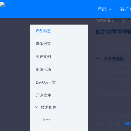
产品
客户
当前位置：
首页
产
产品动态
然之协同管理软件
发布：潘仙芝 于 2016-0
媒体报道
大家好，然之协同管理
客户案例
一、关于专业版
首先感谢大家对然
组织活动
馈后，然 之研发
适合企业的内部流
DevOps干货
然之专业版本不仅
开源软件
能。
技术相关
然之专业版是加密软
lamp
demo演示地址：
htt