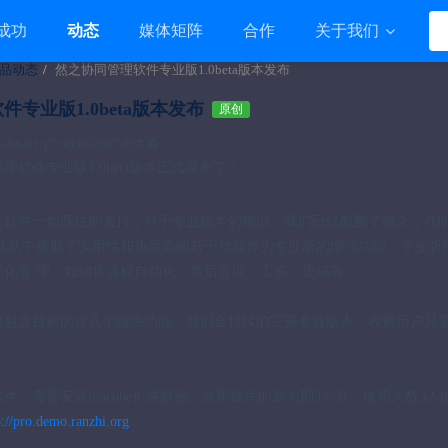
成功
动态
媒体矩阵
合作
关于我们
品动态
然之协同管理软件专业版1.0beta版本发布
专业版1.0beta版本发布
原创
4-01 17:00:00
7687次查看
软件专业版1.0beta版本正式发布了！
之软件一如既往的支持，对于专业版本的推出，我们已经酝酿了很久，在
团队从中提取了实用性和热度高的若干功能作为专业版的增强功能。专业版
程化管 理，如销售流程自动化、售后管理、工资、提成等。
仅包含目前的这几个增强功能，我们会持续的完善专业版本，收费用户只
件，需要安装ioncube扩展解密。这里提供的是为期3个月，使用人数
p://pro.demo.ranzhi.org