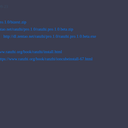
9-23
ro.1.0/bizext.zip
ntao.net/ranzhi/pro.1.0/ranzhi.pro.1.0.beta.zip
包：
http://dl.zentao.net/ranzhi/pro.1.0/ranzhi.pro.1.0.beta.exe
ww.ranzhi.org/book/ranzhi/install.html
ttps://www.ranzhi.org/book/ranzhi/ioncubeinstall-67.html