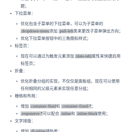
题；
下拉菜单：
优化包含子菜单的下拉菜单，可以为子菜单的
.dropdown-menu
添加
.pull-left
类来更改子菜单弹出方向；
优化下拉菜单按钮中的三角图标样式；
标签页：
现在可以通过为触发元素添加
[data-tab]
属性来快捷启用
标签页；
折叠：
优化折叠分组的实现，不仅仅是面板组，现在可以使用
任何相同的父级元素来实现任意分组；
栅格和布局：
增加
.container-fluid
和
.container-fixed-*
；
.responsive-*
可以配合
.inline
和
.inline-block
使用；
文字排版：
增加
.dl-inline
辅助类；