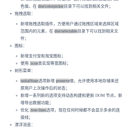
色值，在
dist/colorpicker
目录下可以找到相关文件；
拖拽选取：
新增拖拽选取插件，方便用户通过拖拽区域来选择区域
范围内的元素，在
dist/selectable
目录下可以找到相关文
件；
图标：
新增支付宝和淘宝图标；
使用
.icon
类实现等宽图标；
树形菜单：
initialState
选项新增
preserve
值，允许使用本地存储来还
原用户上次操作后的状态；
新增一系列新的选项支持动态构建和更新 DOM 节点，新
增导出数据功能；
优化
.tree-lines
选项，现在任何时候都不会显示多余的连
接线；
漂浮消息：