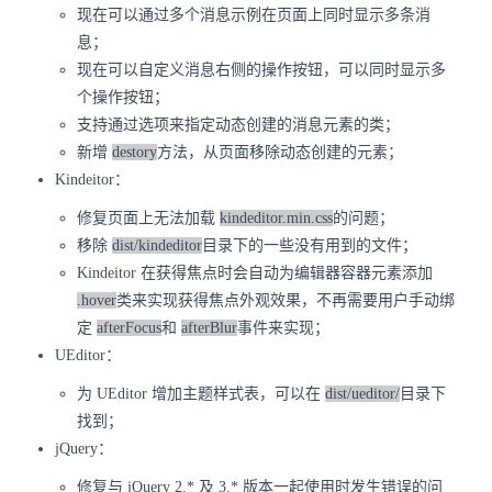
现在可以通过多个消息示例在页面上同时显示多条消
息；
现在可以自定义消息右侧的操作按钮，可以同时显示多
个操作按钮；
支持通过选项来指定动态创建的消息元素的类；
新增
destory
方法，从页面移除动态创建的元素；
Kindeitor：
修复页面上无法加载
kindeditor.min.css
的问题；
移除
dist/kindeditor
目录下的一些没有用到的文件；
Kindeitor 在获得焦点时会自动为编辑器容器元素添加
.hover
类来实现获得焦点外观效果，不再需要用户手动绑
定
afterFocus
和
afterBlur
事件来实现；
UEditor：
为 UEditor 增加主题样式表，可以在
dist/ueditor/
目录下
找到；
jQuery：
修复与 jQuery 2.* 及 3.* 版本一起使用时发生错误的问