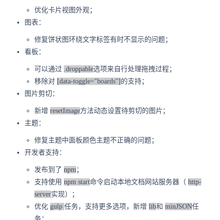
优化卡片视图外观；
图表：
修复饼状图环绕文字标签有时不显示的问题；
看板：
可以通过
.droppable
选项来自行处理拖拽过程；
移除对
[data-toggle="boards"]
的支持；
图片剪切：
新增
resetImage
方法动态设置待剪切的图片；
主题：
修复主题中面板颜色主题不正确的问题；
开发者支持：
发布到了
npm
；
支持使用
npm start
命令启动本地文档网站服务器（
http-
server
实现）；
优化
gulp
任务，支持更多选项，新增
lib
和
minJSON
任
务；