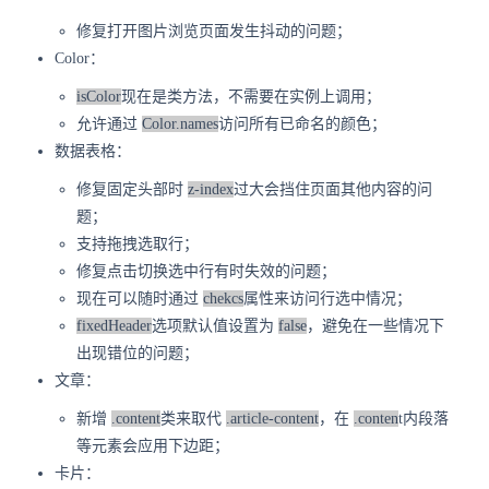
修复打开图片浏览页面发生抖动的问题；
Color：
isColor
现在是类方法，不需要在实例上调用；
允许通过
Color.names
访问所有已命名的颜色；
数据表格：
修复固定头部时
z-index
过大会挡住页面其他内容的问
题；
支持拖拽选取行；
修复点击切换选中行有时失效的问题；
现在可以随时通过
chekcs
属性来访问行选中情况；
fixedHeader
选项默认值设置为
false
，避免在一些情况下
出现错位的问题；
文章：
新增
.content
类来取代
.article-content
，在
.conten
t内段落
等元素会应用下边距；
卡片：