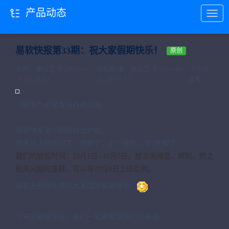
产品动态
当前位置：
首页
产品动态
易软快报第33期：祝大家假期快乐！
原创
发布：潘仙芝 于 2016-09-
最后编辑：潘仙芝 于 2016-09-
7679次
30 15:36:00
30 16:13:31
查看
（题图为俯瞰青岛栈桥沿海）
易软快报第33期新鲜出炉啦。
明天马上就放假了，放假了。对！是的，放7天假了。
我们的放假时间：10月1日--10月7日，想咨询禅道、蝉知、然之
相关问题的童鞋，可以等10月8日上班后哟。
易软天创团队预祝大家国庆假期快乐~
今天的易软快报，我们一起来聊聊我们的禅道。