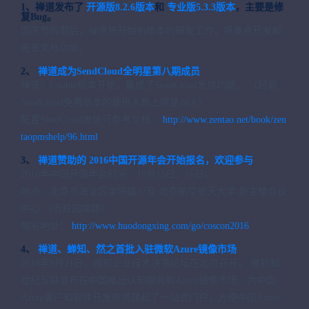
1、禅道发布了
开源版8.2.6版本
和
专业版5.3.3版本
，主要是修
复Bug。
国庆节假期后，禅道将开始新版本的研发工作，将重点开发和
完善文档功能。
2、
禅道成为SendCloud全明星第八期成员
禅道7.3.stable版本开始，集成了SendCloud发信功能。
（目前
SendCloud免费版本的使用人数上限是20人）
配置SendCloud发信可参考文档：
http://www.zentao.net/book/zen
taopmshelp/96.html
3、
禅道赞助的
2016中国开源年会开始报名，欢迎参与
2016年中国开源年会时间：10月15日、16日。
地点：北京市海淀区学院路37号 北京航空航天大学 新主楼会议
中心 （近校园南路）
报名地址：
http://www.huodongxing.com/go/coscon2016
4、
禅道、蝉知、然之首批入驻微软Azure镜像市场
2016年9月21日，微软企业技术决策论坛在北京召开。
微软和
世纪互联宣布在中国推出认知服务和Azure镜像市场，为中国
Azure客户和软件开发商搭建起了一站式门户，方便中国Azure