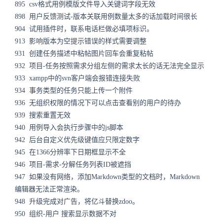
895 csv格式用例模版文件导入关键词字段无效
898 用户反馈测试-版本关联用例数量太多的话加载时间很长
904 试用插件时，联系电话栏做必填项标识。
913 影响版本为空提示错误的样式需要调整
931 创建任务描述中粘帖图片回车会重复粘帖
932 项目-任务按照需求分组左侧的需求太长的话无法完全显示
933 xampp中的svn客户端会报错连接失败
934 事务类型的任务只能上传一个附件
936 无组织权限的情况下可以点击查看别的用户的待办
939 搜索重置无效
940 用例导入会执行步骤中的js脚本
942 后台自定义优先级键值应只限定数字
945 在1366分辨率下日期框显示不全
946 项目-需求-分解任务列表ID被遮挡
947 如果没有网络，添加Markdown类型的文档时，Markdown
编辑器无法正常渲染。
948 升级完成对广告，将亿斗替换zdoo。
950 组织-用户 搜索显示数据不对