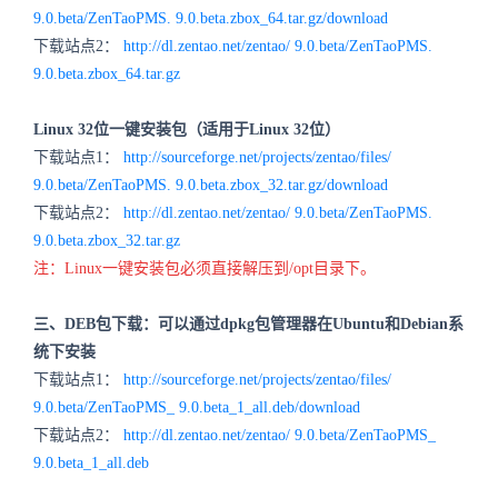
9.0.beta
/ZenTaoPMS.
9.0.beta
.zbox_64.tar.gz/download
下载站点2：
http://dl.zentao.net/zentao/
9.0.beta
/ZenTaoPMS.
9.0.beta
.zbox_64.tar.gz
Linux 32位一键安装包（适用于Linux 32位）
下载站点1：
http://sourceforge.net/projects/zentao/files/
9.0.beta
/ZenTaoPMS.
9.0.beta
.zbox_32.tar.gz/download
下载站点2：
http://dl.zentao.net/zentao/
9.0.beta
/ZenTaoPMS.
9.0.beta
.zbox_32.tar.gz
注：Linux一键安装包必须直接解压到/opt目录下。
三、DEB包下载：可以通过dpkg包管理器在Ubuntu和Debian系
统下安装
下载站点1：
http://sourceforge.net/projects/zentao/files/
9.0.beta
/ZenTaoPMS_
9.0.beta
_1_all.deb/download
下载站点2：
http://dl.zentao.net/zentao/
9.0.beta
/ZenTaoPMS_
9.0.beta
_1_all.deb