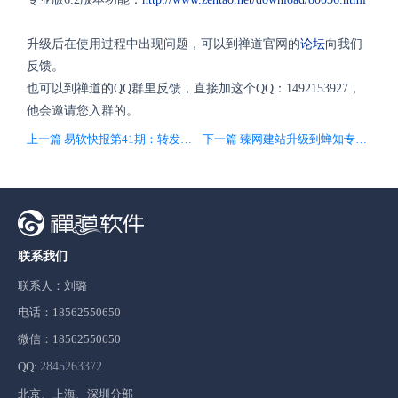
升级后在使用过程中出现问题，可以到禅道官网的
论坛
向我们
反馈。
也可以到禅道的QQ群里反馈，直接加这个QQ：1492153927，
他会邀请您入群的。
上一篇 易软快报第41期：转发送然之专业版授权火热进行中
下一篇 臻网建站升级到蝉知专业版1.4，增加身份认证等功能
联系我们
联系人：刘璐
电话：18562550650
微信：18562550650
QQ:
2845263372
北京、上海、深圳分部