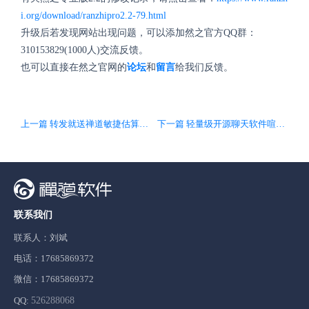
i.org/download/ranzhipro2.2-79.html
升级后若发现网站出现问题，可以添加然之官方QQ群：
310153829
(1000人)交流反馈。
也可以直接在然之官网的
论坛
和
留言
给我们反馈。
上一篇 转发就送禅道敏捷估算扑克牌！
下一篇 轻量级开源聊天软件喧喧 发布1.1.1版本，集成然之签到优化细节
联系我们
联系人：刘斌
电话：17685869372
微信：17685869372
QQ:
526288068