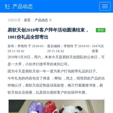
产品动态
当前位置：
首页
产品动态
易软天创2018年客户拜年活动圆满结束，
原创
1001份礼品全部寄出
发布：李艳玲 于 2018-01-
最后编辑：李艳玲 于 2018-01-
10476次
29 11:18:42
29 11:18:42
查看
2018年1月20日，周六，本来今天是易软天创团队的公休日，可
是一大早，小伙伴们便早早的来到公司。
因为今天是易软天创一年一度为客户打包邮寄礼品的日子。
今年礼包的内容包含了
禅道
，
蝉知
，然之，喧喧四款产品的吉
祥物公仔，易软天创定制蓝绿鼠标垫，梅兰竹菊雅致书签，易
软天创企业画册，以及部分易软客户的
合辑
拜年册。