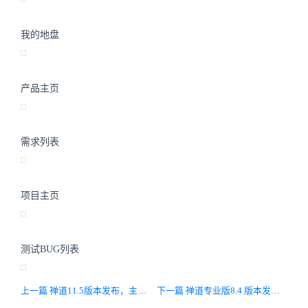
我的地盘
产品主页
需求列表
项目主页
测试BUG列表
上一篇 禅道11.5版本发布，主要完善细节，修复bug，新增动态过滤机制。
下一篇 禅道专业版8.4 版本发布，主要完善细节，修改bug，集成新版本客户端代码。