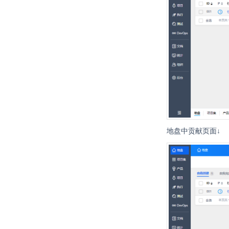
地盘中贡献页面↓