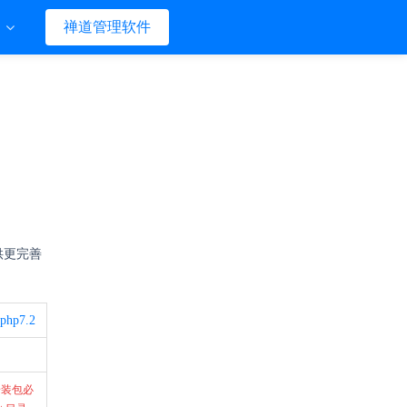
们
禅道管理软件
供更完善
php7.2
键安装包必