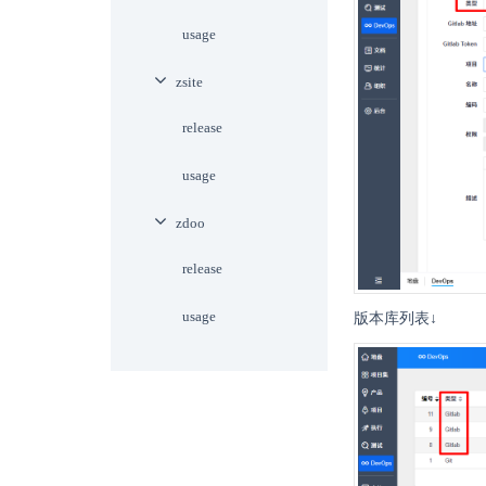
usage
zsite
release
usage
zdoo
release
usage
版本库列表↓