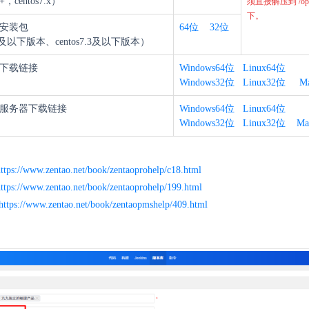
，centos7.x）
须直接解压到 /op
下。
键安装包
64位
32位
6及以下版本、centos7.3及以下版本）
下载链接
Windows64位
Linux64位
Windows32位
Linux32位
M
服务器下载链接
Windows64位
Linux64位
Windows32位
Linux32位
Ma
https://www.zentao.net/book/zentaoprohelp/c18.html
ttps://www.zentao.net/book/zentaoprohelp/199.html
https://www.zentao.net/book/zentaopmshelp/409.html