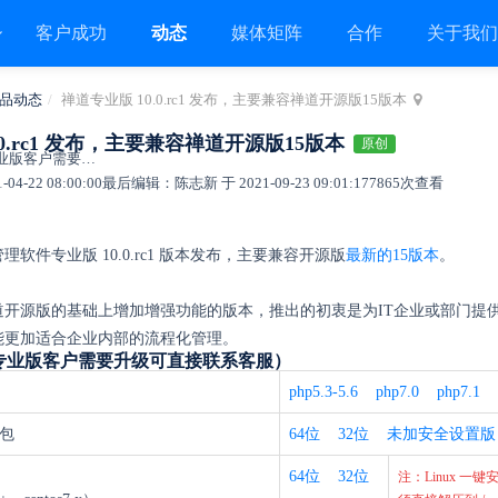
客户成功
动态
媒体矩阵
合作
关于我
品动态
禅道专业版 10.0.rc1 发布，主要兼容禅道开源版15版本
.0.rc1 发布，主要兼容禅道开源版15版本
原创
一、下载地址（专业版客户需要升级可直接联系客服）
4-22 08:00:00
最后编辑：陈志新 于 2021-09-23 09:01:17
7865次查看
软件专业版 10.0.rc1 版本发布，主要兼容开源版
最新的15版本
。
道开源版的基础上增加增强功能的版本，推出的初衷是为IT企业或部门提
能更加适合企业内部的流程化管理。
专业版客户需要升级可直接联系客服）
php5.3-5.6
php7.0
php7.1
装包
64位
32位
未加安全设置版
64位
32位
注：Linux 一