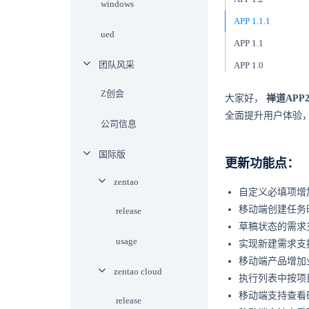
windows
APP 1.1.1
ued
APP 1.1
团队风采
APP 1.0
Z创会
大家好，
禅道APP
全面提升用户体验，
公司信息
国际版
更新功能点：
zentao
自定义必填项增
移动端创建任务
release
草稿状态的需求
usage
实现新建需求支
移动端产品增加
zentao cloud
执行列表中按项
移动端支持查看
release