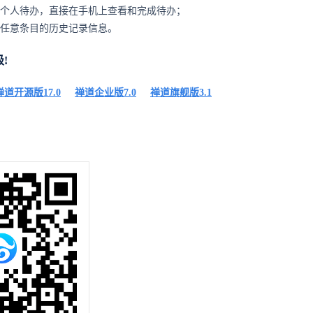
个人待办，直接在手机上查看和完成待办；
任意条目的历史记录信息。
!
禅道开源版17.0
禅道企业版7.0
禅道旗舰版3.1