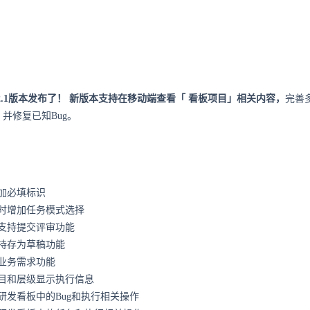
2.1版本发布了！
新版本支持在移动端查看「
看板项目
」相关内容，
完善
并修复已知Bug。
加必填标识
时增加任务模式选择
支持提交评审功能
持存为草稿功能
业务需求功能
目和层级显示执行信息
研发看板中的Bug和执行相关操作