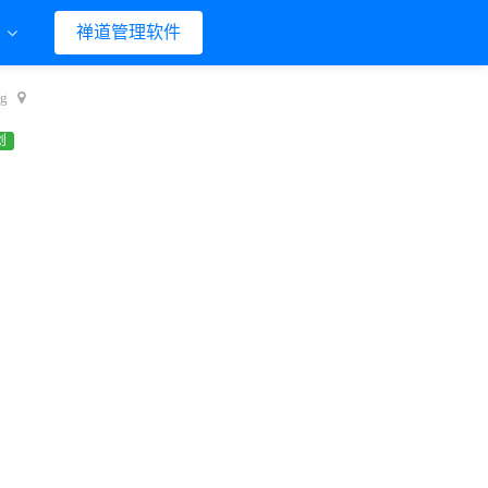
们
禅道管理软件
g
创