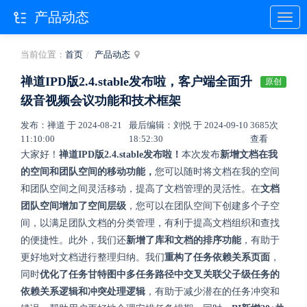
产品动态
当前位置：
首页
产品动态
禅道IPD版2.4.stable发布啦，客户端全面升
原创
级音视频会议功能和技术框架
发布：禅道 于 2024-08-21
最后编辑：刘悦 于 2024-09-10
3685次
11:10:00
18:52:30
查看
大家好！
禅道IPD版2.4.stable发布啦！
本次发布
新增文档在我
的空间和团队空间的移动功能，
您可以随时将文档在我的空间
和团队空间之间灵活移动，提高了文档管理的灵活性。在
文档
团队空间增加了空间层级
，您可以在团队空间下创建多个子空
间，以满足团队文档的分类管理，有利于提高文档组织和查找
的便捷性。此外，我们还
新增了库和文档的排序功能
，有助于
更好地对文档进行整理归纳。我们
重构了任务依赖关系页面
，
同时
优化了任务甘特图中多任务路径中交叉关联父子级任务的
依赖关系逻辑和冲突处理逻辑
，有助于减少潜在的任务冲突和