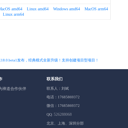
MacOS amd64
Linux amd64
Windows amd64
MacOS arm64
Linux arm64
18.0.beta1发布，经典模式全新升级！支持创建项目型项目！
作
联系我们
联系人：刘斌
为禅道合作伙伴
电话：17685869372
微信：17685869372
QQ:
526288068
北京、上海、深圳分部