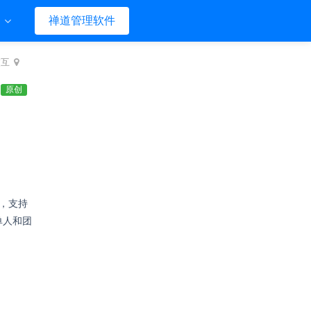
们
禅道管理软件
交互
原创
，支持
单人和团