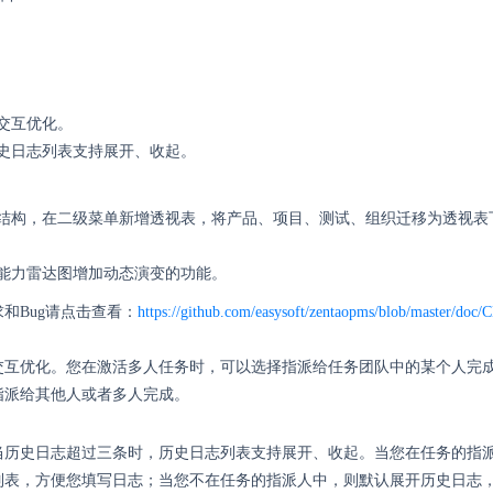
交互优化。
史日志列表支持展开、收起。
结构，在二级菜单新增透视表，将产品、项目、测试、组织迁移为透视表
能力雷达图增加动态演变的功能。
和Bug请点击查看：
https://github.com/easysoft/zentaopms/blob/master/do
交互优化。您在激活多人任务时，可以选择指派给任务团队中的某个人完
指派给其他人或者多人完成。
当历史日志超过三条时，历史日志列表支持展开、收起。当您在任务的指
列表，方便您填写日志；当您不在任务的指派人中，则默认展开历史日志