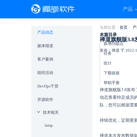
产品
当前位置：
首页
产
产品动态
本篇目录
禅道旗舰版3.
新增功能点
媒体报道
发布：禅道 于 2022-11-
任务
客户案例
统计
组织活动
下载链接
帮助手册
DevOps干货
禅道旗舰版3.8发
动态查看特定成员
开源软件
队，您可以根据需
技术相关
持续优化，定期更
lamp
禅道本次发布数据