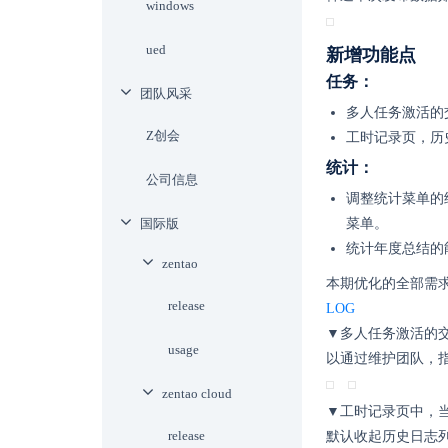
windows
ued
新增功能点
任务：
团队风采
多人任务激活的
Z创会
工时记录页，历
统计：
公司信息
调整统计菜单的
国际版
菜单。
统计年度总结的
zentao
本期优化的全部需求
release
LOG
▼多人任务激活的
usage
以通过维护团队，
zentao cloud
▼工时记录页中，
release
默认收起历史日志