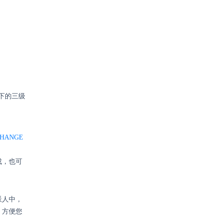
下的三级
c/CHANGE
成，也可
派人中，
，方便您