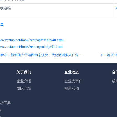
下载链接
里
www.zentao.net/book/zentaopmshelp/40.html
www.zentao.net/book/zentaoprohelp/41.html
上一篇 禅道企业版7.8发布，新增能力雷达图动态演变，优化激活多人任务交互
下一篇 禅道
关于我们
企业动态
合
企业介绍
企业大事件
成
团队介绍
禅道活动
分析工具
箱