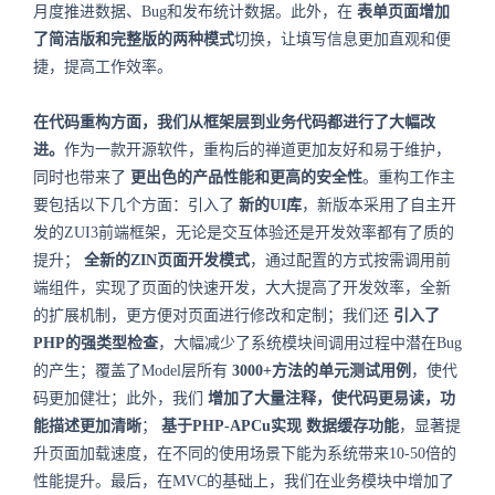
月度推进数据、Bug和发布统计数据。此外，在
表单页面增加
了简洁版和完整版的两种模式
切换，让填写信息更加直观和便
捷，提高工作效率。
在代码重构方面，我们从框架层到业务代码都进行了大幅改
进。
作为一款开源软件，重构后的禅道更加友好和易于维护，
同时也带来了
更出色的产品性能和更高的安全性
。重构工作主
要包括以下几个方面：引入了
新的UI库
，新版本采用了自主开
发的ZUI3前端框架，无论是交互体验还是开发效率都有了质的
提升；
全新的ZIN页面开发模式
，通过配置的方式按需调用前
端组件，实现了页面的快速开发，大大提高了开发效率，全新
的扩展机制，更方便对页面进行修改和定制；我们还
引入了
PHP的强类型检查
，大幅减少了系统模块间调用过程中潜在Bug
的产生；覆盖了Model层所有
3000+方法的单元测试用例
，使代
码更加健壮；此外，我们
增加了大量注释，使代码更易读，功
能描述更加清晰
；
基于PHP-APCu实现 数据缓存功能
，显著提
升页面加载速度，在不同的使用场景下能为系统带来10-50倍的
性能提升。最后，在MVC的基础上，我们在业务模块中增加了