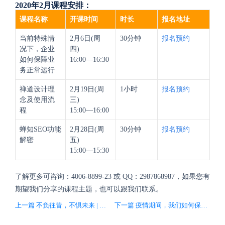
2020年2月课程安排：
课程名称
开课时间
时长
报名地址
当前特殊情
2月6日(周
30分钟
报名预约
况下，企业
四)
如何保障业
16:00—16:30
务正常运行
禅道设计理
2月19日(周
1小时
报名预约
念及使用流
三)
程
15:00—16:00
蝉知SEO功能
2月28日(周
30分钟
报名预约
解密
五)
15:00—15:30
了解更多可咨询：4006-8899-23 或 QQ：2987868987，如果您有
期望我们分享的课程主题，也可以跟我们联系。
上一篇 不负往昔，不惧未来 | 禅道2019年度总结
下一篇 疫情期间，我们如何保证企业正常运营