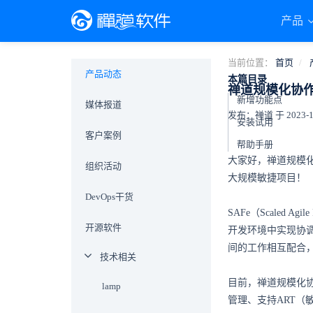
产品
当前位置：
首页
产品动态
本篇目录
禅道规模化协作
新增功能点
媒体报道
发布：禅道 于 2023-11-
安装试用
客户案例
帮助手册
大家好，禅道规模化
组织活动
大规模敏捷项目！
DevOps干货
SAFe（Scaled
开源软件
开发环境中实现协
间的工作相互配合
技术相关
目前，禅道规模化协作解
lamp
管理、支持ART（