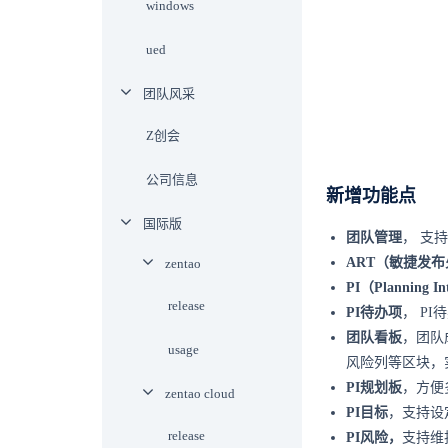
windows
ued
团队风采
Z创会
公司信息
新增功能点
国际版
团队管理
，
支持
ART（敏捷发
zentao
PI（Planning I
release
PI待办项
，
PI
团队看板
，
团队
usage
风险列等区块，
PI规划板
，方便
zentao cloud
PI目标
，支持设
release
PI风险，
支持维