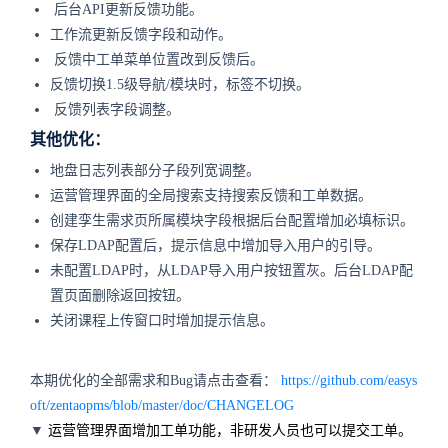
后台API更新反馈功能。
工作流更新反馈字段和动作。
反馈中工单菜单位置改到反馈后。
反馈切换1.5级导航/模块时，标签不切换。
反馈列表字段调整。
其他优化：
地盘日志列表部分子段列宽调整。
运营管理界面的全局搜索支持搜索反馈和工单数据。
创建孪生需求页所属模块字段根据后台配置增加必填标识。
保存LDAP配置后，提示信息中增加导入用户的引导。
未配置LDAP时，从LDAP导入用户按钮置灰。后台LDAP配
置页面删除返回按钮。
关闭课程上传窗口时增加提示信息。
本期优化的全部需求和Bug请点击查看：
https://github.com/easys
oft/zentaopms/blob/master/doc/CHANGELOG
▼
运营管理界面增加工单功能，非研发人员也可以提交工单。