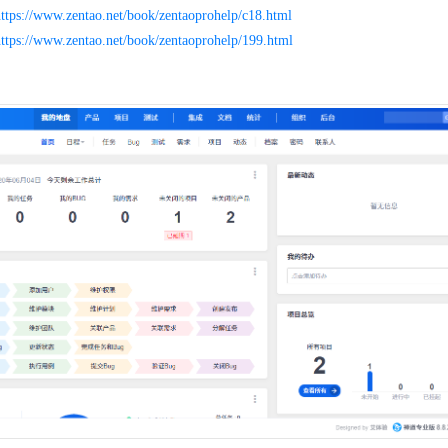
https://www.zentao.net/book/zentaoprohelp/c18.html
ttps://www.zentao.net/book/zentaoprohelp/199.html