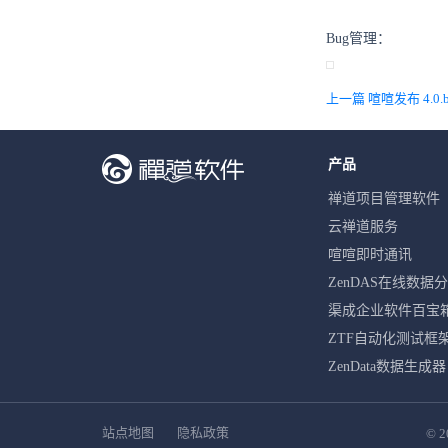
Bug管理：
上一篇 喧喧发布 4.0
产品
禅道项目管理软件
云禅道服务
喧喧即时通讯
ZenDAS在线数据
渠成企业软件百宝
ZTF自动化测试框
ZenData数据生成器
站点地图
隐私政策
© 2