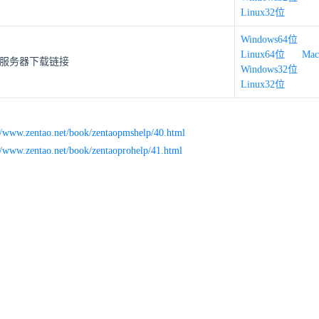
Linux32位
Windows64位
Linux64位
Mac
服务器下载链接
Windows32位
Linux32位
://www.zentao.net/book/zentaopmshelp/40.html
//www.zentao.net/book/zentaoprohelp/41.html