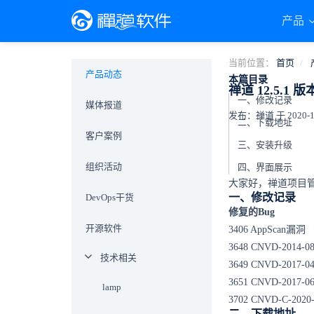
产品
当前位置：
首页
产品动态
本篇目录
禅道 12.5.
一、修改记录
媒体报道
发布：禅道 于 2020-12-
二、下载地址
客户案例
三、安装升级
组织活动
四、界面展示
大家好，禅道项目管
一、修改记录
DevOps干货
修复的Bug
开源软件
3406 AppScan漏洞
3648 CNVD-201
技术相关
3649 CNVD-2
3651 CNVD-2
lamp
3702 CNVD-C-2
二、下载地址