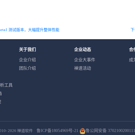
.beta1 测试版本，大幅提升整体性能
下
关于我们
企业动态
合
企业介绍
企业大事件
成
团队介绍
禅道活动
分析工具
箱
架
010- 2026
禅道软件
鲁ICP备18054969号-21
鲁公网安备 370210020011