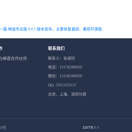
一篇 禅道专业版 9.0.1 版本发布，主要修复漏洞，兼容开源版
作
联系我们
联系人：张淑钧
为禅道合作伙伴
电话：13156280939
微信：13156280939
QQ:
2082428410
北京、上海、深圳分部
8.6
10号