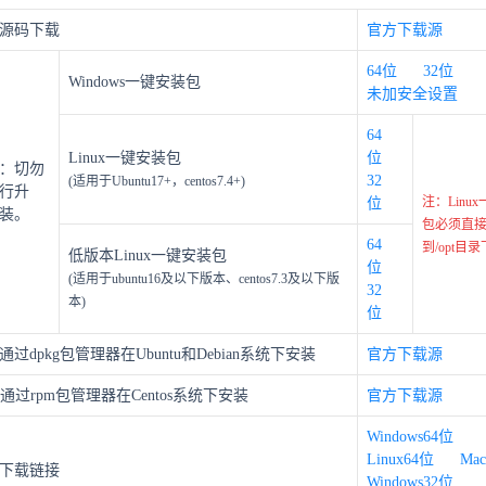
源码下载
官方下载源
64位
32位
Windows一键安装包
未加安全设置
64
Linux一键安装包
位
：切勿
32
(适用于Ubuntu17+，centos7.4+)
行升
注：Linu
位
装。
包必须直
64
到/opt目
低版本Linux一键安装包
位
(适用于ubuntu16及以下版本、centos7.3及以下版
32
本)
位
过dpkg包管理器在Ubuntu和Debian系统下安装
官方下载源
通过rpm包管理器在Centos系统下安装
官方下载源
Windows64位
Linux64位
Mac
下载链接
Windows32位