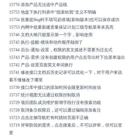
15776
添加产品无法选中产品线
15755
地盘下执行列表中“指派给我”含义不明确
15754
批量提Bug时不填写必填项[影响版本]也可以保存成功
15753
内网中批量新建质量保证计划三级导航菜单未高亮
15746
文档大纲只能显示第一个字，影响使用
15745
执行-提醒-模块和动作顺序颠倒了
15744
后台-通知-设置，权限的英文描述不需要为过去式
15743
产品-需求-没有创建权限的用户点击导出时下拉菜单溢出
15742
产品-设置页面英文单词换行
15741
修改接口文档后历史记录可以优化一下，对于用户来说
看不懂修改了哪里
15739
接口库中接口的添加时间会随更新时间改动
15737
统计视图无法通过权限控制取消
15729
项目团队成员维护新增字段行没有搜索功能
15728
取消备注权限后，还可以通过编辑添加备注
15723
点击左侧导航栏有时跳转页面不正确
15719
评审阶段的需求，点击搜索后，不可以评审，但可以变
更