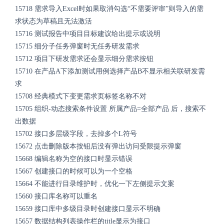
15718
需求导入Excel时如果取消勾选“不需要评审”则导入的需
求状态为草稿且无法激活
15716
测试报告中项目目标建议给出提示或说明
15715
细分子任务弹窗时无任务研发需求
15712
项目下研发需求还会显示细分需求按钮
15710
在产品A下添加测试用例选择产品B不显示相关联研发需
求
15708
经典模式下变更需求页标签名称不对
15705
组织-动态搜索条件设置 所属产品=全部产品 后，搜索不
出数据
15702
接口多层级字段，去掉多个L符号
15672
点击删除版本按钮后没有弹出访问受限提示弹窗
15668
编辑名称为空的接口时显示错误
15667
创建接口的时候可以为一个空格
15664
不能进行目录维护时，优化一下左侧提示文案
15660
接口库名称可以重名
15659
接口库中多级目录时创建接口显示不明确
15657
数据结构列表操作栏的title显示为接口