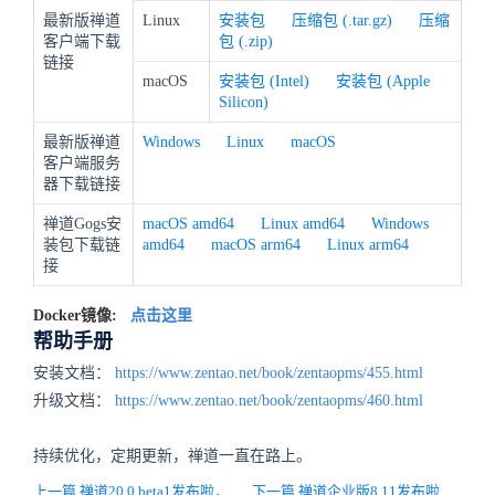
最新版禅道
Linux
安装包
压缩包 (.tar.gz)
压缩
客户端下载
包 (.zip)
链接
macOS
安装包 (Intel)
安装包 (Apple
Silicon)
最新版禅道
Windows
Linux
macOS
客户端服务
器下载链接
禅道Gogs安
macOS amd64
Linux amd64
Windows
装包下载链
amd64
macOS arm64
Linux arm64
接
Docker镜像:
点击这里
帮助手册
安装文档：
https://www.zentao.net/book/zentaopms/455.html
升级文档：
https://www.zentao.net/book/zentaopms/460.html
持续优化，定期更新，禅道一直在路上。
上一篇 禅道20.0.beta1发布啦，重构底层PHP和UI框架，用户体验全面升级
下一篇 禅道企业版8.11发布啦，新增AI小程序设计器，大屏支持引用度量项和全局筛选器