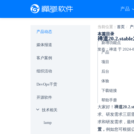
产品
当前位置：
首页
产
产品动态
本篇目录
禅道20.2.s
新增功能点
媒体报道
发布：禅道 于 2024-07-
产品
客户案例
项目
组织活动
后台
体验
DevOps干货
下载链接
开源软件
帮助手册
大家好！
禅道20.2.
技术相关
求、研发需求三层
求和研发需求，最
lamp
置，
例如您可根据公司需