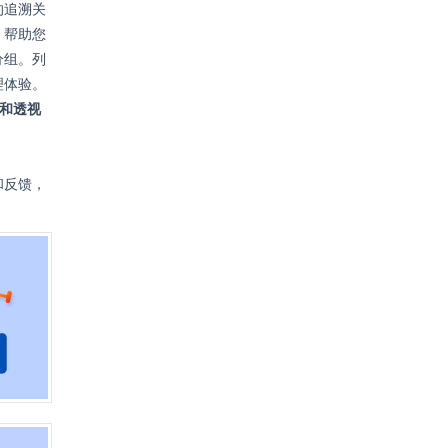
的追溯关
，帮助您
分组。列
理体验。
表和透视
和反馈，